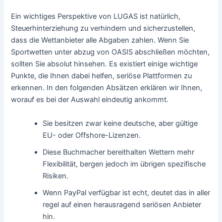
Ein wichtiges Perspektive von LUGAS ist natürlich,
Steuerhinterziehung zu verhindern und sicherzustellen,
dass die Wettanbieter alle Abgaben zahlen. Wenn Sie
Sportwetten unter abzug von OASIS abschließen möchten,
sollten Sie absolut hinsehen. Es existiert einige wichtige
Punkte, die Ihnen dabei helfen, seriöse Plattformen zu
erkennen. In den folgenden Absätzen erklären wir Ihnen,
worauf es bei der Auswahl eindeutig ankommt.
Sie besitzen zwar keine deutsche, aber gültige
EU- oder Offshore-Lizenzen.
Diese Buchmacher bereithalten Wettern mehr
Flexibilität, bergen jedoch im übrigen spezifische
Risiken.
Wenn PayPal verfügbar ist echt, deutet das in aller
regel auf einen herausragend seriösen Anbieter
hin.