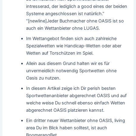
intresserad, der lediglich a good eines der beiden
Systeme angeschlossen ist natürlich.”
“[newline]Jeder Buchmacher ohne OASIS ist so
auch ein Wettanbieter ohne LUGAS.
Im Wettangebot finden sich auch zahlreiche
Spezialwetten wie Handicap-Wetten oder aber
Wetten auf Torschützen im Spiel.
Allein aus diesem Grund halten wir es für
unvermeidlich notwendig Sportwetten ohne
Oasis zu nutzen.
In diesem Artikel zeige ich Dir perish besten
Sportwettenanbieter abgerechnet OASIS und auf
welche weise Du schnell ebenso einfach Wetten
abgerechnet OASIS platzieren kannst.
Ein dritter neuer Wettanbieter ohne OASIS, living
area Du im Blick haben solltest, ist auch
BoomerangBet.