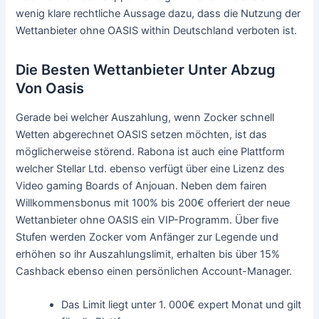
wenig klare rechtliche Aussage dazu, dass die Nutzung der
Wettanbieter ohne OASIS within Deutschland verboten ist.
Die Besten Wettanbieter Unter Abzug
Von Oasis
Gerade bei welcher Auszahlung, wenn Zocker schnell
Wetten abgerechnet OASIS setzen möchten, ist das
möglicherweise störend. Rabona ist auch eine Plattform
welcher Stellar Ltd. ebenso verfügt über eine Lizenz des
Video gaming Boards of Anjouan. Neben dem fairen
Willkommensbonus mit 100% bis 200€ offeriert der neue
Wettanbieter ohne OASIS ein VIP-Programm. Über five
Stufen werden Zocker vom Anfänger zur Legende und
erhöhen so ihr Auszahlungslimit, erhalten bis über 15%
Cashback ebenso einen persönlichen Account-Manager.
Das Limit liegt unter 1. 000€ expert Monat und gilt