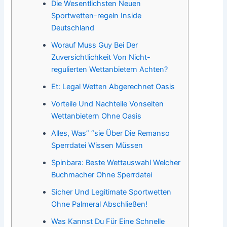
Die Wesentlichsten Neuen
Sportwetten-regeln Inside
Deutschland
Worauf Muss Guy Bei Der
Zuversichtlichkeit Von Nicht-
regulierten Wettanbietern Achten?
Et: Legal Wetten Abgerechnet Oasis
Vorteile Und Nachteile Vonseiten
Wettanbietern Ohne Oasis
Alles, Was” “sie Über Die Remanso
Sperrdatei Wissen Müssen
Spinbara: Beste Wettauswahl Welcher
Buchmacher Ohne Sperrdatei
Sicher Und Legitimate Sportwetten
Ohne Palmeral Abschließen!
Was Kannst Du Für Eine Schnelle