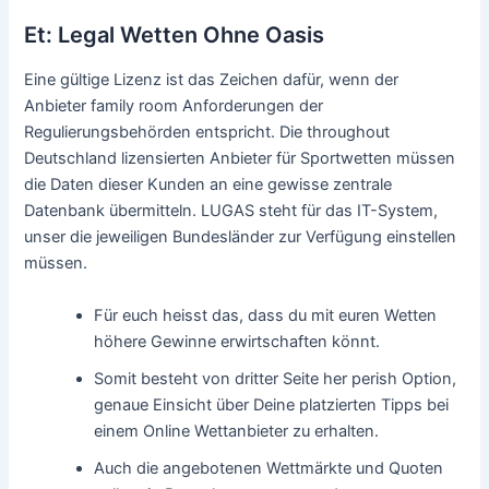
Et: Legal Wetten Ohne Oasis
Eine gültige Lizenz ist das Zeichen dafür, wenn der
Anbieter family room Anforderungen der
Regulierungsbehörden entspricht. Die throughout
Deutschland lizensierten Anbieter für Sportwetten müssen
die Daten dieser Kunden an eine gewisse zentrale
Datenbank übermitteln. LUGAS steht für das IT-System,
unser die jeweiligen Bundesländer zur Verfügung einstellen
müssen.
Für euch heisst das, dass du mit euren Wetten
höhere Gewinne erwirtschaften könnt.
Somit besteht von dritter Seite her perish Option,
genaue Einsicht über Deine platzierten Tipps bei
einem Online Wettanbieter zu erhalten.
Auch die angebotenen Wettmärkte und Quoten