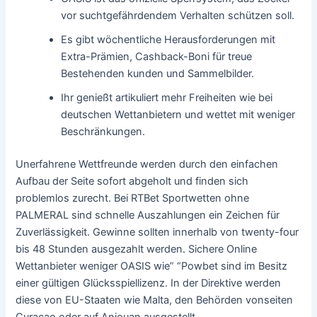
vor suchtgefährdendem Verhalten schützen soll.
Es gibt wöchentliche Herausforderungen mit
Extra-Prämien, Cashback-Boni für treue
Bestehenden kunden und Sammelbilder.
Ihr genießt artikuliert mehr Freiheiten wie bei
deutschen Wettanbietern und wettet mit weniger
Beschränkungen.
Unerfahrene Wettfreunde werden durch den einfachen
Aufbau der Seite sofort abgeholt und finden sich
problemlos zurecht. Bei RTBet Sportwetten ohne
PALMERAL sind schnelle Auszahlungen ein Zeichen für
Zuverlässigkeit. Gewinne sollten innerhalb von twenty-four
bis 48 Stunden ausgezahlt werden. Sichere Online
Wettanbieter weniger OASIS wie” “Powbet sind im Besitz
einer gültigen Glücksspiellizenz. In der Direktive werden
diese von EU-Staaten wie Malta, den Behörden vonseiten