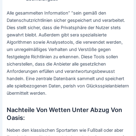
Alle gesammelten Information” “sein gemäß den
Datenschutzrichtlinien sicher gespeichert und verarbeitet.
Dies stellt sicher, dass die Privatsphäre der Nutzer stets
gewahrt bleibt. Außerdem gibt sera spezialisierte
Algorithmen sowie Analysetools, die verwendet werden,
um unregelmäßiges Verhalten und Verstöße gegen
festgelegte Richtlinien zu erkennen. Diese Tools sollen
sicherstellen, dass die Anbieter alle gesetzlichen
Anforderungen erfüllen und verantwortungsbewusst
handeln. Eine zentrale Datenbank sammelt und speichert
alle spielbezogenen Daten, perish von Glücksspielanbietern
übermittelt werden.
Nachteile Von Wetten Unter Abzug Von
Oasis:
Neben den klassischen Sportarten wie Fußball oder aber