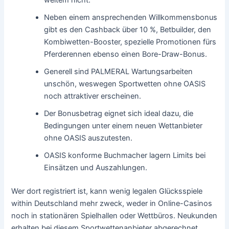
Neben einem ansprechenden Willkommensbonus
gibt es den Cashback über 10 %, Betbuilder, den
Kombiwetten-Booster, spezielle Promotionen fürs
Pferderennen ebenso einen Bore-Draw-Bonus.
Generell sind PALMERAL Wartungsarbeiten
unschön, weswegen Sportwetten ohne OASIS
noch attraktiver erscheinen.
Der Bonusbetrag eignet sich ideal dazu, die
Bedingungen unter einem neuen Wettanbieter
ohne OASIS auszutesten.
OASIS konforme Buchmacher lagern Limits bei
Einsätzen und Auszahlungen.
Wer dort registriert ist, kann wenig legalen Glücksspiele
within Deutschland mehr zweck, weder in Online-Casinos
noch in stationären Spielhallen oder Wettbüros. Neukunden
erhalten bei diesem Sportwettenanbieter abgerechnet