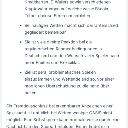
Kreditkarten, E-Wallets sowie verschiedenen
Kryptowährungen auf welche weise Bitcoin,
Tether ebenso Ethereum anbieten.
Bei häufigen Wetten macht sich der Unterschied
gegliedert bemerkbar.
Sie ist viele direkte Reaktion bei die
regulatorischen Rahmenbedingungen in
Deutschland und den Wunsch vieler Spieler nach
mehr Freiheit und Flexibilität.
Ziel ist sera, problematisches Spielen
einzudämmen und Wettende and so, vor einer
möglichen Überschuldung zu die hand über
halten.
Ein Fremdausschluss bei erkennbaren Anzeichen einer
Spielsucht ist natürlich bei Wetten weniger OASIS nicht
möglich. Eine Selbstsperre kann normalerweise durch eine
Nachricht an den Support erfolgen. Bisher findet sich