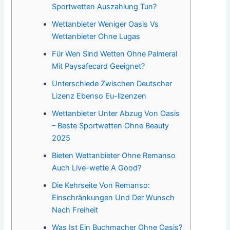
Sportwetten Auszahlung Tun?
Wettanbieter Weniger Oasis Vs
Wettanbieter Ohne Lugas
Für Wen Sind Wetten Ohne Palmeral
Mit Paysafecard Geeignet?
Unterschiede Zwischen Deutscher
Lizenz Ebenso Eu-lizenzen
Wettanbieter Unter Abzug Von Oasis
– Beste Sportwetten Ohne Beauty
2025
Bieten Wettanbieter Ohne Remanso
Auch Live-wette A Good?
Die Kehrseite Von Remanso:
Einschränkungen Und Der Wunsch
Nach Freiheit
Was Ist Ein Buchmacher Ohne Oasis?