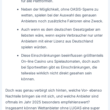
für alle Plattformen.
Neben der Möglichkeit, ohne OASIS-Sperre zu
wetten, spielen bei der Auswahl des genauen
Anbieters noch zusätzliche Faktoren eine Zweck.
Auch wenn es dem deutschen Gesetzgeber am
liebsten wäre, wenn expire Verbraucher nur unter
Anbietern mit einer Lizenz aus Deutschland
spielen würden.
Diese Einschränkungen beeinflussen größtenteils
On-line Casino uns Spielautomaten, doch auch
bei Sportwetten gibt es Einschränkungen, die
teilweise wirklich nicht direkt gesehen sein
können.
Doch was genau verbirgt sich hinten, welche Vor- ebenso
Nachteile bringen sie mit sich, und welche Anbieter sind
oftmals im Jahr 2025 besonders empfehlenswert?
Insgesamt können Wettanbieter ohne LUGAS eine super