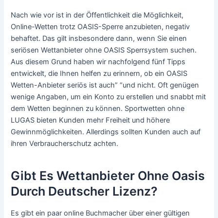
Nach wie vor ist in der Öffentlichkeit die Möglichkeit,
Online-Wetten trotz OASIS-Sperre anzubieten, negativ
behaftet. Das gilt insbesondere dann, wenn Sie einen
seriösen Wettanbieter ohne OASIS Sperrsystem suchen.
Aus diesem Grund haben wir nachfolgend fünf Tipps
entwickelt, die Ihnen helfen zu erinnern, ob ein OASIS
Wetten-Anbieter seriös ist auch” “und nicht. Oft genügen
wenige Angaben, um ein Konto zu erstellen und snabbt mit
dem Wetten beginnen zu können. Sportwetten ohne
LUGAS bieten Kunden mehr Freiheit und höhere
Gewinnmöglichkeiten. Allerdings sollten Kunden auch auf
ihren Verbraucherschutz achten.
Gibt Es Wettanbieter Ohne Oasis
Durch Deutscher Lizenz?
Es gibt ein paar online Buchmacher über einer gültigen