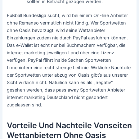
sollten in Betracht gezogen werden.
Fußball Bundesliga sucht, wird bei einem On-line Anbieter
ohne Remanso vermutlich nicht fündig. Wer Sportwetten
ohne Oasis bevorzugt, wird seine Wettanbieter
Einzahlungen zudem nie durch PayPal ausführen können.
Das e-Wallet ist echt nur bei Buchmachern verfügbar, die
internet marketing jeweiligen Land über eine Lizenz
verfügen. PayPal fährt inside Sachen Sportwetten
firmenintern eine recht strenge Leitlinie. Wirkliche Nachteile
der Sportwetten unter abzug von Oasis gibt’s aus unserer
Sicht wirklich nicht. Natürlich kann es als „negativ“
gesehen werden, dass pass away Sportwetten Anbieter
internet marketing Deutschland nicht gesondert
zugelassen sind.
Vorteile Und Nachteile Vonseiten
Wettanbietern Ohne Oasis