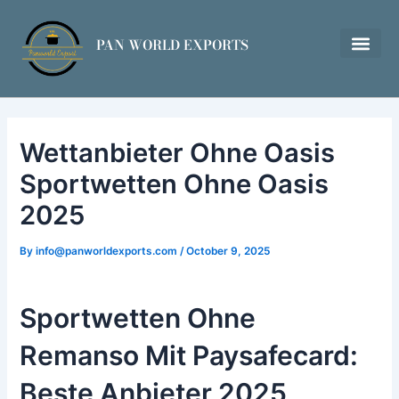
Skip
Post
to
navigation
PAN WORLD EXPORTS
content
Wettanbieter Ohne Oasis
Sportwetten Ohne Oasis
2025
By
info@panworldexports.com
/
October 9, 2025
Sportwetten Ohne
Remanso Mit Paysafecard:
Beste Anbieter 2025