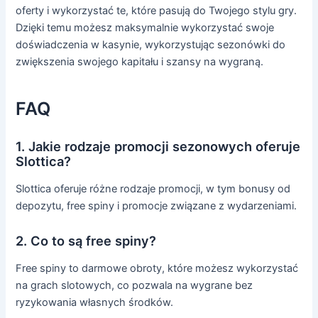
oferty i wykorzystać te, które pasują do Twojego stylu gry.
Dzięki temu możesz maksymalnie wykorzystać swoje
doświadczenia w kasynie, wykorzystując sezonówki do
zwiększenia swojego kapitału i szansy na wygraną.
FAQ
1. Jakie rodzaje promocji sezonowych oferuje
Slottica?
Slottica oferuje różne rodzaje promocji, w tym bonusy od
depozytu, free spiny i promocje związane z wydarzeniami.
2. Co to są free spiny?
Free spiny to darmowe obroty, które możesz wykorzystać
na grach slotowych, co pozwala na wygrane bez
ryzykowania własnych środków.