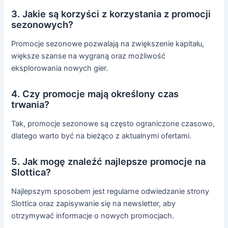
3. Jakie są korzyści z korzystania z promocji
sezonowych?
Promocje sezonowe pozwalają na zwiększenie kapitału,
większe szanse na wygraną oraz możliwość
eksplorowania nowych gier.
4. Czy promocje mają określony czas
trwania?
Tak, promocje sezonowe są często ograniczone czasowo,
dlatego warto być na bieżąco z aktualnymi ofertami.
5. Jak mogę znaleźć najlepsze promocje na
Slottica?
Najlepszym sposobem jest regularne odwiedzanie strony
Slottica oraz zapisywanie się na newsletter, aby
otrzymywać informacje o nowych promocjach.