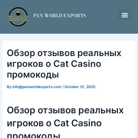
Skip
Post
to
navigation
PAN WORLD EXPORTS
content
Обзор отзывов реальных
игроков о Cat Casino
промокоды
By
info@panworldexports.com
/
October 10, 2025
Обзор отзывов реальных
игроков о Cat Casino
промокоды