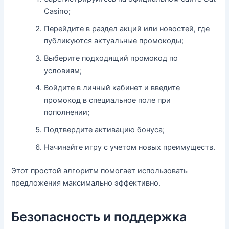
Casino;
Перейдите в раздел акций или новостей, где
публикуются актуальные промокоды;
Выберите подходящий промокод по
условиям;
Войдите в личный кабинет и введите
промокод в специальное поле при
пополнении;
Подтвердите активацию бонуса;
Начинайте игру с учетом новых преимуществ.
Этот простой алгоритм помогает использовать
предложения максимально эффективно.
Безопасность и поддержка