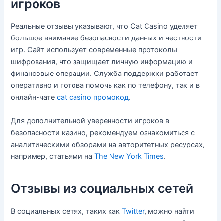
игроков
Реальные отзывы указывают, что Cat Casino уделяет
большое внимание безопасности данных и честности
игр. Сайт использует современные протоколы
шифрования, что защищает личную информацию и
финансовые операции. Служба поддержки работает
оперативно и готова помочь как по телефону, так и в
онлайн-чате
cat casino промокод
.
Для дополнительной уверенности игроков в
безопасности казино, рекомендуем ознакомиться с
аналитическими обзорами на авторитетных ресурсах,
например, статьями на
The New York Times
.
Отзывы из социальных сетей
В социальных сетях, таких как
Twitter
, можно найти