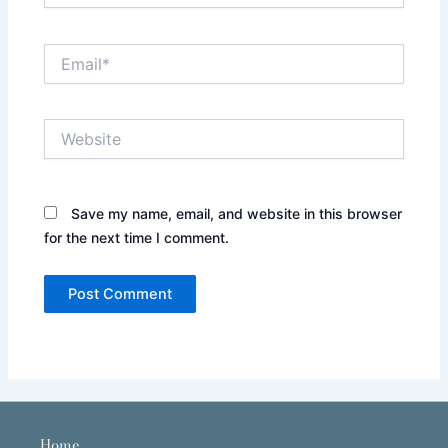
Email*
Website
Save my name, email, and website in this browser
for the next time I comment.
Home