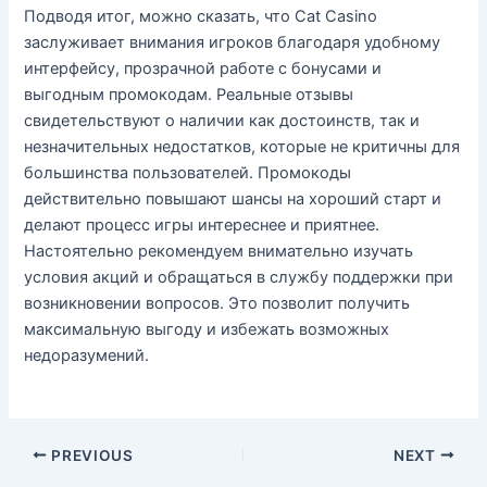
Подводя итог, можно сказать, что Cat Casino
заслуживает внимания игроков благодаря удобному
интерфейсу, прозрачной работе с бонусами и
выгодным промокодам. Реальные отзывы
свидетельствуют о наличии как достоинств, так и
незначительных недостатков, которые не критичны для
большинства пользователей. Промокоды
действительно повышают шансы на хороший старт и
делают процесс игры интереснее и приятнее.
Настоятельно рекомендуем внимательно изучать
условия акций и обращаться в службу поддержки при
возникновении вопросов. Это позволит получить
максимальную выгоду и избежать возможных
недоразумений.
PREVIOUS
NEXT