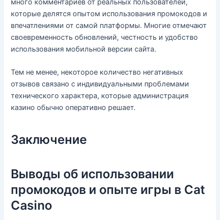
много комментариев от реальных пользователей,
которые делятся опытом использования промокодов и
впечатлениями от самой платформы. Многие отмечают
своевременность обновлений, честность и удобство
использования мобильной версии сайта.
Тем не менее, некоторое количество негативных
отзывов связано с индивидуальными проблемами
технического характера, которые администрация
казино обычно оперативно решает.
Заключение
Выводы об использовании
промокодов и опыте игры в Cat
Casino