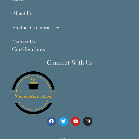
About Us
Product Categories
Contact Us
Certifications
Connect With Us
F
T
Y
I
a
w
o
n
c
i
u
s
e
t
t
t
b
t
u
a