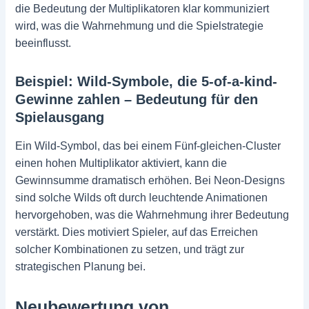
die Bedeutung der Multiplikatoren klar kommuniziert
wird, was die Wahrnehmung und die Spielstrategie
beeinflusst.
Beispiel: Wild-Symbole, die 5-of-a-kind-
Gewinne zahlen – Bedeutung für den
Spielausgang
Ein Wild-Symbol, das bei einem Fünf-gleichen-Cluster
einen hohen Multiplikator aktiviert, kann die
Gewinnsumme dramatisch erhöhen. Bei Neon-Designs
sind solche Wilds oft durch leuchtende Animationen
hervorgehoben, was die Wahrnehmung ihrer Bedeutung
verstärkt. Dies motiviert Spieler, auf das Erreichen
solcher Kombinationen zu setzen, und trägt zur
strategischen Planung bei.
Neubewertung von