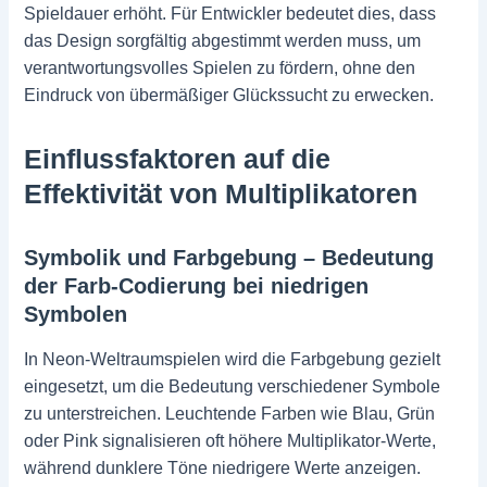
Spieldauer erhöht. Für Entwickler bedeutet dies, dass
das Design sorgfältig abgestimmt werden muss, um
verantwortungsvolles Spielen zu fördern, ohne den
Eindruck von übermäßiger Glückssucht zu erwecken.
Einflussfaktoren auf die
Effektivität von Multiplikatoren
Symbolik und Farbgebung – Bedeutung
der Farb-Codierung bei niedrigen
Symbolen
In Neon-Weltraumspielen wird die Farbgebung gezielt
eingesetzt, um die Bedeutung verschiedener Symbole
zu unterstreichen. Leuchtende Farben wie Blau, Grün
oder Pink signalisieren oft höhere Multiplikator-Werte,
während dunklere Töne niedrigere Werte anzeigen.