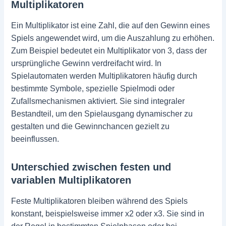
Multiplikatoren
Ein Multiplikator ist eine Zahl, die auf den Gewinn eines
Spiels angewendet wird, um die Auszahlung zu erhöhen.
Zum Beispiel bedeutet ein Multiplikator von 3, dass der
ursprüngliche Gewinn verdreifacht wird. In
Spielautomaten werden Multiplikatoren häufig durch
bestimmte Symbole, spezielle Spielmodi oder
Zufallsmechanismen aktiviert. Sie sind integraler
Bestandteil, um den Spielausgang dynamischer zu
gestalten und die Gewinnchancen gezielt zu
beeinflussen.
Unterschied zwischen festen und
variablen Multiplikatoren
Feste Multiplikatoren bleiben während des Spiels
konstant, beispielsweise immer x2 oder x3. Sie sind in