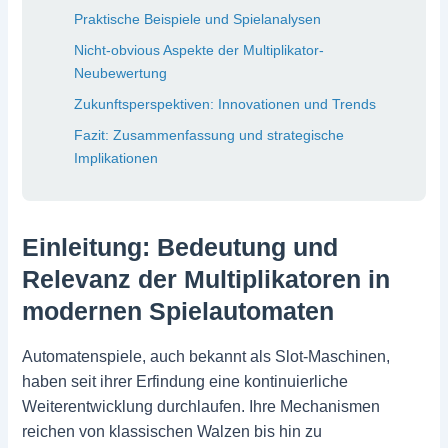
Praktische Beispiele und Spielanalysen
Nicht-obvious Aspekte der Multiplikator-
Neubewertung
Zukunftsperspektiven: Innovationen und Trends
Fazit: Zusammenfassung und strategische
Implikationen
Einleitung: Bedeutung und
Relevanz der Multiplikatoren in
modernen Spielautomaten
Automatenspiele, auch bekannt als Slot-Maschinen,
haben seit ihrer Erfindung eine kontinuierliche
Weiterentwicklung durchlaufen. Ihre Mechanismen
reichen von klassischen Walzen bis hin zu