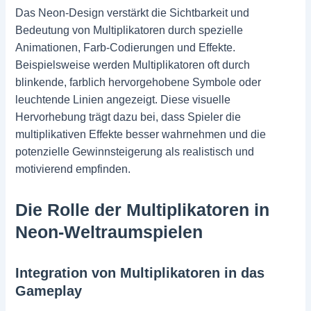
Das Neon-Design verstärkt die Sichtbarkeit und
Bedeutung von Multiplikatoren durch spezielle
Animationen, Farb-Codierungen und Effekte.
Beispielsweise werden Multiplikatoren oft durch
blinkende, farblich hervorgehobene Symbole oder
leuchtende Linien angezeigt. Diese visuelle
Hervorhebung trägt dazu bei, dass Spieler die
multiplikativen Effekte besser wahrnehmen und die
potenzielle Gewinnsteigerung als realistisch und
motivierend empfinden.
Die Rolle der Multiplikatoren in
Neon-Weltraumspielen
Integration von Multiplikatoren in das
Gameplay