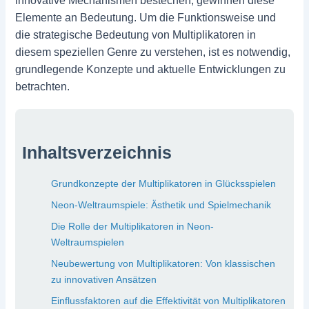
innovative Mechanismen bestechen, gewinnen diese
Elemente an Bedeutung. Um die Funktionsweise und
die strategische Bedeutung von Multiplikatoren in
diesem speziellen Genre zu verstehen, ist es notwendig,
grundlegende Konzepte und aktuelle Entwicklungen zu
betrachten.
Inhaltsverzeichnis
Grundkonzepte der Multiplikatoren in Glücksspielen
Neon-Weltraumspiele: Ästhetik und Spielmechanik
Die Rolle der Multiplikatoren in Neon-
Weltraumspielen
Neubewertung von Multiplikatoren: Von klassischen
zu innovativen Ansätzen
Einflussfaktoren auf die Effektivität von Multiplikatoren