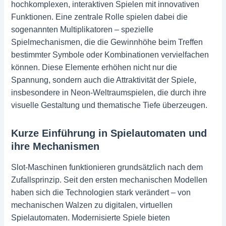
hochkomplexen, interaktiven Spielen mit innovativen
Funktionen. Eine zentrale Rolle spielen dabei die
sogenannten Multiplikatoren – spezielle
Spielmechanismen, die die Gewinnhöhe beim Treffen
bestimmter Symbole oder Kombinationen vervielfachen
können. Diese Elemente erhöhen nicht nur die
Spannung, sondern auch die Attraktivität der Spiele,
insbesondere in Neon-Weltraumspielen, die durch ihre
visuelle Gestaltung und thematische Tiefe überzeugen.
Kurze Einführung in Spielautomaten und
ihre Mechanismen
Slot-Maschinen funktionieren grundsätzlich nach dem
Zufallsprinzip. Seit den ersten mechanischen Modellen
haben sich die Technologien stark verändert – von
mechanischen Walzen zu digitalen, virtuellen
Spielautomaten. Modernisierte Spiele bieten