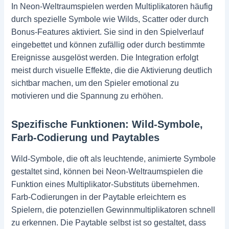
In Neon-Weltraumspielen werden Multiplikatoren häufig
durch spezielle Symbole wie Wilds, Scatter oder durch
Bonus-Features aktiviert. Sie sind in den Spielverlauf
eingebettet und können zufällig oder durch bestimmte
Ereignisse ausgelöst werden. Die Integration erfolgt
meist durch visuelle Effekte, die die Aktivierung deutlich
sichtbar machen, um den Spieler emotional zu
motivieren und die Spannung zu erhöhen.
Spezifische Funktionen: Wild-Symbole,
Farb-Codierung und Paytables
Wild-Symbole, die oft als leuchtende, animierte Symbole
gestaltet sind, können bei Neon-Weltraumspielen die
Funktion eines Multiplikator-Substituts übernehmen.
Farb-Codierungen in der Paytable erleichtern es
Spielern, die potenziellen Gewinnmultiplikatoren schnell
zu erkennen. Die Paytable selbst ist so gestaltet, dass