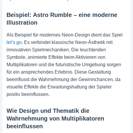
Beispiel: Astro Rumble – eine moderne
Illustration
Als Beispiel für modernes Neon-Design dient das Spiel
let’s go
. Es verbindet klassische Neon-Ästhetik mit
innovativen Spielmechaniken. Die leuchtenden
Symbole, animierte Effekte beim Aktivieren von
Multiplikatoren und die futuristische Umgebung sorgen
für ein ansprechendes Erlebnis. Diese Gestaltung
beeinflusst die Wahrnehmung der Gewinnchancen, da
visuelle Effekte die Erwartungshaltung der Spieler
positiv beeinflussen.
Wie Design und Thematik die
Wahrnehmung von Multiplikatoren
beeinflussen