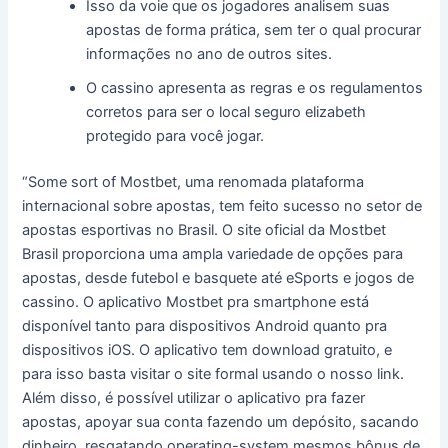
Isso da voie que os jogadores analisem suas
apostas de forma prática, sem ter o qual procurar
informações no ano de outros sites.
O cassino apresenta as regras e os regulamentos
corretos para ser o local seguro elizabeth
protegido para você jogar.
“Some sort of Mostbet, uma renomada plataforma
internacional sobre apostas, tem feito sucesso no setor de
apostas esportivas no Brasil. O site oficial da Mostbet
Brasil proporciona uma ampla variedade de opções para
apostas, desde futebol e basquete até eSports e jogos de
cassino. O aplicativo Mostbet pra smartphone está
disponível tanto para dispositivos Android quanto pra
dispositivos iOS. O aplicativo tem download gratuito, e
para isso basta visitar o site formal usando o nosso link.
Além disso, é possível utilizar o aplicativo pra fazer
apostas, apoyar sua conta fazendo um depósito, sacando
dinheiro, resgatando operating-system mesmos bônus de