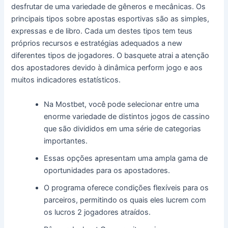
desfrutar de uma variedade de gêneros e mecânicas. Os
principais tipos sobre apostas esportivas são as simples,
expressas e de libro. Cada um destes tipos tem teus
próprios recursos e estratégias adequados a new
diferentes tipos de jogadores. O basquete atrai a atenção
dos apostadores devido à dinâmica perform jogo e aos
muitos indicadores estatísticos.
Na Mostbet, você pode selecionar entre uma
enorme variedade de distintos jogos de cassino
que são divididos em uma série de categorias
importantes.
Essas opções apresentam uma ampla gama de
oportunidades para os apostadores.
O programa oferece condições flexíveis para os
parceiros, permitindo os quais eles lucrem com
os lucros 2 jogadores atraídos.