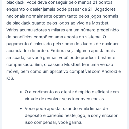
blackjack, você deve conseguir pelo menos 21 pontos
enquanto o dealer jamais pode passar de 21. Jogadores
nacionais normalmente optam tanto pelos jogos normais
de blackjack quanto pelos jogos ao vivo na Mostbet.
Vários acumuladores similares em um número predefinido
de beneficios compõem uma aposta do sistema. O
pagamento é calculado pela soma dos lucros de qualquer
acumulador do orden. Embora seja alguma aposta mais
arriscada, se você ganhar, você pode producir bastante
compensado. Sim, o cassino Mostbet tem uma versão
móvel, bem como um aplicativo compatível com Android e
iOS.
O atendimento ao cliente é rápido e eficiente em
virtude de resolver seus inconveniencias.
Você pode apostar usando while linhas de
deposito e carretéis neste jogo, e sony ericsson
isso compensar, você ganha.