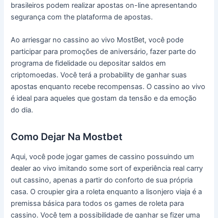
brasileiros podem realizar apostas on-line apresentando
segurança com the plataforma de apostas.
Ao arriesgar no cassino ao vivo MostBet, você pode
participar para promoções de aniversário, fazer parte do
programa de fidelidade ou depositar saldos em
criptomoedas. Você terá a probability de ganhar suas
apostas enquanto recebe recompensas. O cassino ao vivo
é ideal para aqueles que gostam da tensão e da emoção
do dia.
Como Dejar Na Mostbet
Aqui, você pode jogar games de cassino possuindo um
dealer ao vivo imitando some sort of experiência real carry
out cassino, apenas a partir do conforto de sua própria
casa. O croupier gira a roleta enquanto a lisonjero viaja é a
premissa básica para todos os games de roleta para
cassino. Você tem a possibilidade de ganhar se fizer uma