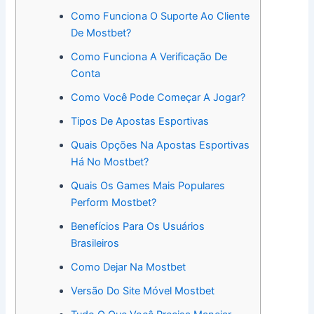
Como Funciona O Suporte Ao Cliente
De Mostbet?
Como Funciona A Verificação De
Conta
Como Você Pode Começar A Jogar?
Tipos De Apostas Esportivas
Quais Opções Na Apostas Esportivas
Há No Mostbet?
Quais Os Games Mais Populares
Perform Mostbet?
Benefícios Para Os Usuários
Brasileiros
Como Dejar Na Mostbet
Versão Do Site Móvel Mostbet