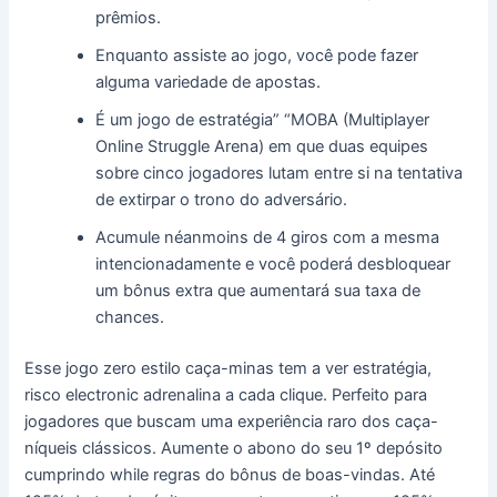
prêmios.
Enquanto assiste ao jogo, você pode fazer
alguma variedade de apostas.
É um jogo de estratégia” “MOBA (Multiplayer
Online Struggle Arena) em que duas equipes
sobre cinco jogadores lutam entre si na tentativa
de extirpar o trono do adversário.
Acumule néanmoins de 4 giros com a mesma
intencionadamente e você poderá desbloquear
um bônus extra que aumentará sua taxa de
chances.
Esse jogo zero estilo caça-minas tem a ver estratégia,
risco electronic adrenalina a cada clique. Perfeito para
jogadores que buscam uma experiência raro dos caça-
níqueis clássicos. Aumente o abono do seu 1º depósito
cumprindo while regras do bônus de boas-vindas. Até