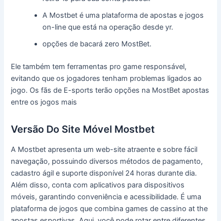
A Mostbet é uma plataforma de apostas e jogos
on-line que está na operação desde yr.
opções de bacará zero MostBet.
Ele também tem ferramentas pro game responsável,
evitando que os jogadores tenham problemas ligados ao
jogo. Os fãs de E-sports terão opções na MostBet apostas
entre os jogos mais
Versão Do Site Móvel Mostbet
A Mostbet apresenta um web-site atraente e sobre fácil
navegação, possuindo diversos métodos de pagamento,
cadastro ágil e suporte disponível 24 horas durante dia.
Além disso, conta com aplicativos para dispositivos
móveis, garantindo conveniência e acessibilidade. É uma
plataforma de jogos que combina games de cassino at the
apostas esportivas. Aqui, você pode rotar entre diferentes