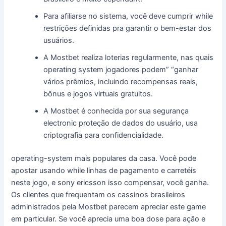
Para afiliarse no sistema, você deve cumprir while
restrições definidas pra garantir o bem-estar dos
usuários.
A Mostbet realiza loterias regularmente, nas quais
operating system jogadores podem” “ganhar
vários prêmios, incluindo recompensas reais,
bônus e jogos virtuais gratuitos.
A Mostbet é conhecida por sua segurança
electronic proteção de dados do usuário, usa
criptografia para confidencialidade.
operating-system mais populares da casa. Você pode
apostar usando while linhas de pagamento e carretéis
neste jogo, e sony ericsson isso compensar, você ganha.
Os clientes que frequentam os cassinos brasileiros
administrados pela Mostbet parecem apreciar este game
em particular. Se você aprecia uma boa dose para ação e