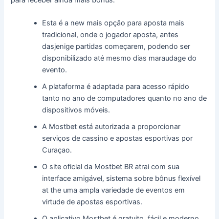
Esta é a new mais opção para aposta mais
tradicional, onde o jogador aposta, antes
dasjenige partidas começarem, podendo ser
disponibilizado até mesmo dias maraudage do
evento.
A plataforma é adaptada para acesso rápido
tanto no ano de computadores quanto no ano de
dispositivos móveis.
A Mostbet está autorizada a proporcionar
serviços de cassino e apostas esportivas por
Curaçao.
O site oficial da Mostbet BR atrai com sua
interface amigável, sistema sobre bônus flexível
at the uma ampla variedade de eventos em
virtude de apostas esportivas.
O aplicativo Mostbet é gratuito, fácil e moderno,