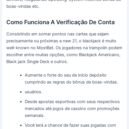
boas-vindas etc.
Como Funciona A Verificação De Conta
Consistindo em somar pontos nas cartas que sejam
precisamente ou próximas a new 21, o blackjack é muito
well-known no MostBet. Os jogadores na trampolín podem
escolher entre muitas opções, como Blackjack Americano,
Black jack Single Deck e outros.
Aumente o forte do seu de início depósito
cumprindo as regras do bônus de boas-vindas.
usuários.
Desde apostas esportivas com seus respectivos
mercados até jogos de cassino com promoções
semanais.
Você terá a chance de fazer suas jogadas com