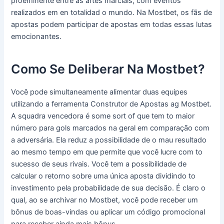
proeminente entre as artes marciais, com eventos
realizados em en totalidad o mundo. Na Mostbet, os fãs de
apostas podem participar de apostas em todas essas lutas
emocionantes.
Como Se Deliberar Na Mostbet?
Você pode simultaneamente alimentar duas equipes
utilizando a ferramenta Construtor de Apostas ag Mostbet.
A squadra vencedora é some sort of que tem to maior
número para gols marcados na geral em comparação com
a adversária. Ela reduz a possibilidade de o mau resultado
ao mesmo tempo em que permite que você lucre com to
sucesso de seus rivais. Você tem a possibilidade de
calcular o retorno sobre uma única aposta dividindo to
investimento pela probabilidade de sua decisão. É claro o
qual, ao se archivar no Mostbet, você pode receber um
bônus de boas-vindas ou aplicar um código promocional
para receber ainda mais bônus.