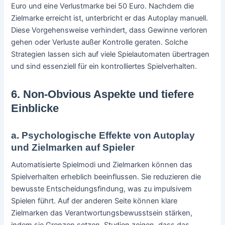
Euro und eine Verlustmarke bei 50 Euro. Nachdem die
Zielmarke erreicht ist, unterbricht er das Autoplay manuell.
Diese Vorgehensweise verhindert, dass Gewinne verloren
gehen oder Verluste außer Kontrolle geraten. Solche
Strategien lassen sich auf viele Spielautomaten übertragen
und sind essenziell für ein kontrolliertes Spielverhalten.
6. Non-Obvious Aspekte und tiefere
Einblicke
a. Psychologische Effekte von Autoplay
und Zielmarken auf Spieler
Automatisierte Spielmodi und Zielmarken können das
Spielverhalten erheblich beeinflussen. Sie reduzieren die
bewusste Entscheidungsfindung, was zu impulsivem
Spielen führt. Auf der anderen Seite können klare
Zielmarken das Verantwortungsbewusstsein stärken,