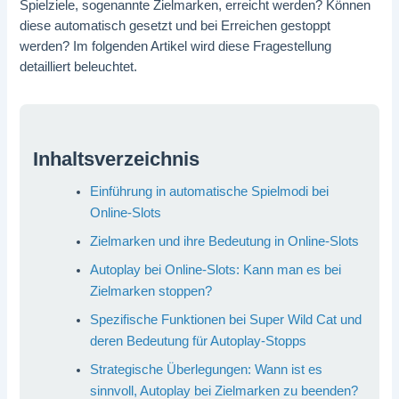
Spielziele, sogenannte Zielmarken, erreicht werden? Können
diese automatisch gesetzt und bei Erreichen gestoppt
werden? Im folgenden Artikel wird diese Fragestellung
detailliert beleuchtet.
Inhaltsverzeichnis
Einführung in automatische Spielmodi bei
Online-Slots
Zielmarken und ihre Bedeutung in Online-Slots
Autoplay bei Online-Slots: Kann man es bei
Zielmarken stoppen?
Spezifische Funktionen bei Super Wild Cat und
deren Bedeutung für Autoplay-Stopps
Strategische Überlegungen: Wann ist es
sinnvoll, Autoplay bei Zielmarken zu beenden?