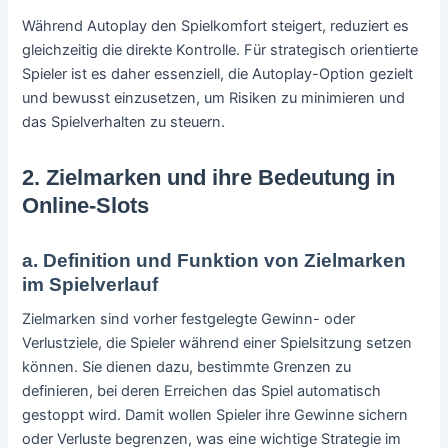
Während Autoplay den Spielkomfort steigert, reduziert es
gleichzeitig die direkte Kontrolle. Für strategisch orientierte
Spieler ist es daher essenziell, die Autoplay-Option gezielt
und bewusst einzusetzen, um Risiken zu minimieren und
das Spielverhalten zu steuern.
2. Zielmarken und ihre Bedeutung in
Online-Slots
a. Definition und Funktion von Zielmarken
im Spielverlauf
Zielmarken sind vorher festgelegte Gewinn- oder
Verlustziele, die Spieler während einer Spielsitzung setzen
können. Sie dienen dazu, bestimmte Grenzen zu
definieren, bei deren Erreichen das Spiel automatisch
gestoppt wird. Damit wollen Spieler ihre Gewinne sichern
oder Verluste begrenzen, was eine wichtige Strategie im