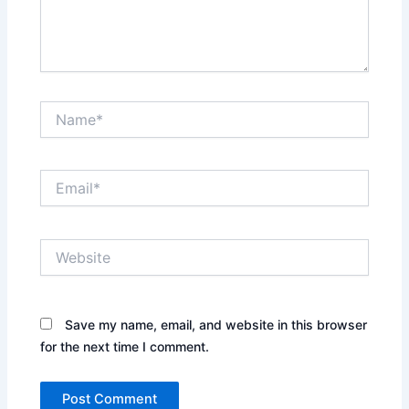
Name*
Email*
Website
Save my name, email, and website in this browser
for the next time I comment.