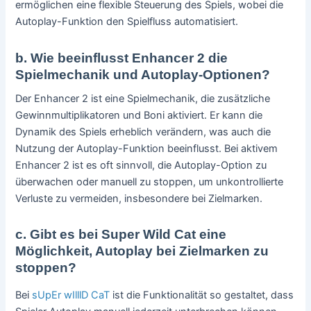
ermöglichen eine flexible Steuerung des Spiels, wobei die
Autoplay-Funktion den Spielfluss automatisiert.
b. Wie beeinflusst Enhancer 2 die
Spielmechanik und Autoplay-Optionen?
Der Enhancer 2 ist eine Spielmechanik, die zusätzliche
Gewinnmultiplikatoren und Boni aktiviert. Er kann die
Dynamik des Spiels erheblich verändern, was auch die
Nutzung der Autoplay-Funktion beeinflusst. Bei aktivem
Enhancer 2 ist es oft sinnvoll, die Autoplay-Option zu
überwachen oder manuell zu stoppen, um unkontrollierte
Verluste zu vermeiden, insbesondere bei Zielmarken.
c. Gibt es bei Super Wild Cat eine
Möglichkeit, Autoplay bei Zielmarken zu
stoppen?
Bei
sUpEr wIlllD CaT
ist die Funktionalität so gestaltet, dass