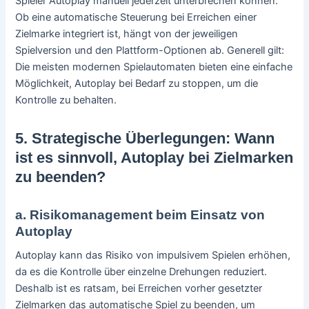
Spieler Autoplay manuell jederzeit unterbrechen können.
Ob eine automatische Steuerung bei Erreichen einer
Zielmarke integriert ist, hängt von der jeweiligen
Spielversion und den Plattform-Optionen ab. Generell gilt:
Die meisten modernen Spielautomaten bieten eine einfache
Möglichkeit, Autoplay bei Bedarf zu stoppen, um die
Kontrolle zu behalten.
5. Strategische Überlegungen: Wann
ist es sinnvoll, Autoplay bei Zielmarken
zu beenden?
a. Risikomanagement beim Einsatz von
Autoplay
Autoplay kann das Risiko von impulsivem Spielen erhöhen,
da es die Kontrolle über einzelne Drehungen reduziert.
Deshalb ist es ratsam, bei Erreichen vorher gesetzter
Zielmarken das automatische Spiel zu beenden, um