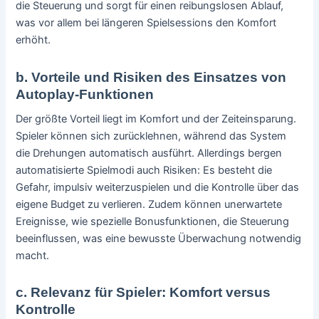
die Steuerung und sorgt für einen reibungslosen Ablauf,
was vor allem bei längeren Spielsessions den Komfort
erhöht.
b. Vorteile und Risiken des Einsatzes von
Autoplay-Funktionen
Der größte Vorteil liegt im Komfort und der Zeiteinsparung.
Spieler können sich zurücklehnen, während das System
die Drehungen automatisch ausführt. Allerdings bergen
automatisierte Spielmodi auch Risiken: Es besteht die
Gefahr, impulsiv weiterzuspielen und die Kontrolle über das
eigene Budget zu verlieren. Zudem können unerwartete
Ereignisse, wie spezielle Bonusfunktionen, die Steuerung
beeinflussen, was eine bewusste Überwachung notwendig
macht.
c. Relevanz für Spieler: Komfort versus
Kontrolle