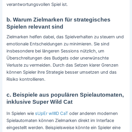
verantwortungsvollen Spiel ist.
b. Warum Zielmarken für strategisches
Spielen relevant sind
Zielmarken helfen dabei, das Spielverhalten zu steuern und
emotionale Entscheidungen zu minimieren. Sie sind
insbesondere bei längeren Sessions nützlich, um
Überschreitungen des Budgets oder unerwünschte
Verluste zu vermeiden. Durch das Setzen klarer Grenzen
können Spieler ihre Strategie besser umsetzen und das
Risiko kontrollieren.
c. Beispiele aus populären Spielautomaten,
inklusive Super Wild Cat
In Spielen wie
sUpEr wIlllD CaT
oder anderen modernen
Spielautomaten können Zielmarken direkt im Interface
eingestellt werden. Beispielsweise könnte ein Spieler eine