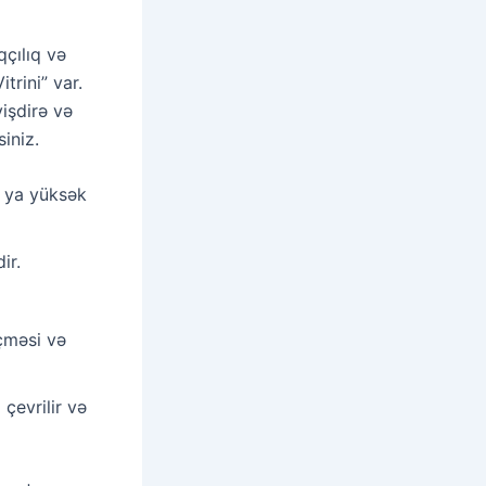
qçılıq və
trini” var.
yişdirə və
siniz.
ə ya yüksək
ir.
eçməsi və
çevrilir və