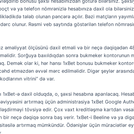
vləşdirib bonusu şəxsi hesabınızdan götürə bilərsiniz. Şəxs
poçt və ya telefon nömrənizlə hesabınıza daxil ola bilərsiniz.
iklədikdə tələb olunan pəncərə açılır. Bəzi matçların yayıml
dərc olunur. Rəsmi veb saytında göstərilən telefon nömrəs
nız əməliyyat ölçüsünü daxil etməli və bir neçə dəqiqədən 4
məlidir. Sorğuya baxıldıqdan sonra bukmeker kontorunun m
acaq. Demək olar ki, hər hansı 1xBet bonusu bukmeker konto
əhd etməzdən əvvəl mərc edilməlidir. Digər şeylər arasınd
dlarının vitrini” də var.
ı 1xBet-ə daxil olduqda, o, şəxsi hesabına aparılacaq. Hesa
əviyyəsini artırmaq üçün administrasiya 1xBet Google Auth
vləşdirməyi tövsiyə edir. Çox vaxt kreditləşmə kartdan vəsa
n bir neçə dəqiqə sonra baş verir. 1xBet-i Beeline və ya dig
sitəsilə artırmaq mümkündür. Ödənişlər üçün müraciətlər ey
r.