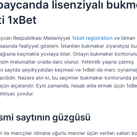
baycanda lisenziyalı bukm
ti 1xBet
aycan Respublikası Mədəniyyət
1xbet registration
və İdman N
əsasında fəaliyyət göstərir. İstənilən bukmeker ziyarətçisi b
şağısına keçməklə yoxlaya bilər. Onlayn bukmeker kontorunu
ühüm məlumatlar orada dərc olunur. Yetkinlik yaşına çatmış
ərin saytda qeydiyyatdan keçməsi və 1xBet-də mərc oynama
acibdir. Nəzərə alın ki, bu seçimlər bukmeker kontorunda pr
üçün əlçatandır. Eyni zamanda, hesab əldə etmək üçün 1xBe
htiyac yoxdur.
smi saytının güzgüsü
ilə mərcçilər idmana uğurlu mərclər üçün verilən xalları bo