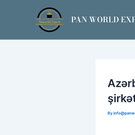
Skip
Post
to
navigation
PAN WORLD EX
content
Azər
şirkə
By
info@panw