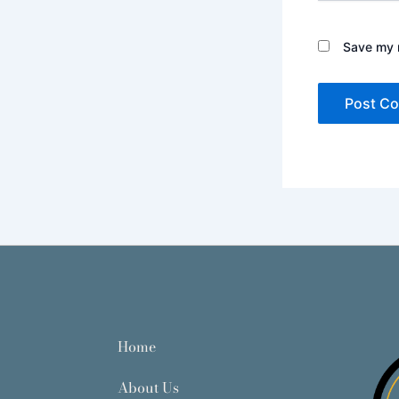
Save my n
Home
About Us