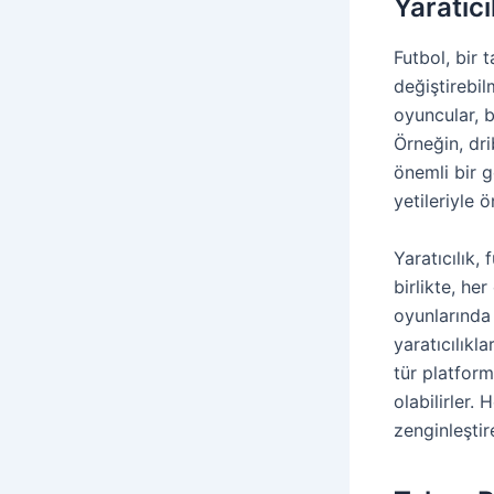
Yaratıcı
Futbol, bir 
değiştirebil
oyuncular, b
Örneğin, dr
önemli bir g
yetileriyle ö
Yaratıcılık,
birlikte, he
oyunlarında 
yaratıcılıkl
tür platform
olabilirler. 
zenginleştire