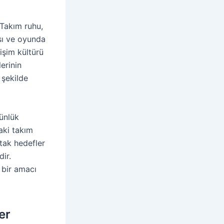
 Takım ruhu,
sı ve oyunda
tişim kültürü
erinin
 şekilde
günlük
aki takım
rtak hedefler
ir.
 bir amacı
er