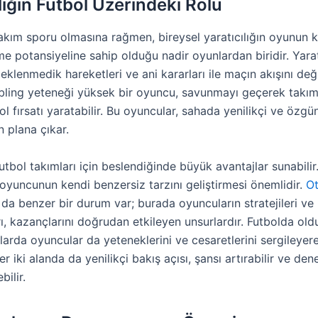
lığın Futbol Üzerindeki Rolü
takım sporu olmasına rağmen, bireysel yaratıcılığın oyunun k
me potansiyeline sahip olduğu nadir oyunlardan biridir. Yarat
eklenmedik hareketleri ve ani kararları ile maçın akışını değiş
ibling yeteneği yüksek bir oyuncu, savunmayı geçerek takım
ol fırsatı yaratabilir. Bu oyuncular, sahada yenilikçi ve öz
n plana çıkar.
 futbol takımları için beslendiğinde büyük avantajlar sunabili
r oyuncunun kendi benzersiz tarzını geliştirmesi önemlidir.
Ot
da benzer bir durum var; burada oyuncuların stratejileri ve
arı, kazançlarını doğrudan etkileyen unsurlardır. Futbolda old
larda oyuncular da yeteneklerini ve cesaretlerini sergileyere
Her iki alanda da yenilikçi bakış açısı, şansı artırabilir ve den
bilir.