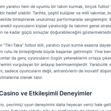
em yaratıcı hem de uyumlu bir takım kurmak, birçok futbol 
bir hedef olabilir. Tarihte, çeşitli kulüpler ve milli takımlar, 
 şekilde birleştirerek unutulmaz performanslar sergilemiştir. B
enekli oyuncuların kişisel yaratıcılığı ile takımın genel strate
nin ne kadar güçlü sonuçlar doğurabileceğini göstermektedir
n “Tiki-Taka” futbol stili, yaratıcı oyun kurma esasına dayalı
kım ruhu ile birleştiğinde büyük başarılar getirmiştir. Yine ben
kımlar da genç oyuncuların özgün yeteneklerini ortaya çıkar
mini vurgulayan bir anlayışı benimsemişlerdir. Yaratıcılık 
mi, sadece oyuncuların değil, antrenörlerin de inovatif düşün
tmalarına olanak tanır.
Casino ve Etkileşimli Deneyimler
o, çevrimiçi oyun deneyimini daha heyecan verici hale getir
unar. Futbolda olduğu gibi, bu platformda da strateji ve yara