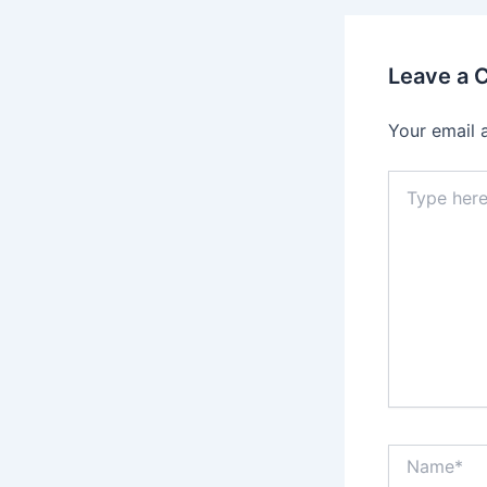
Leave a
Your email 
Type
here..
Name*