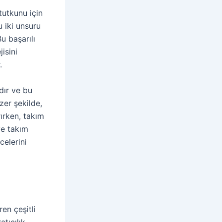
tutkunu için
bu iki unsuru
u başarılı
jisini
.
dır ve bu
zer şekilde,
ırken, takım
ve takım
celerini
en çeşitli
tıcılık