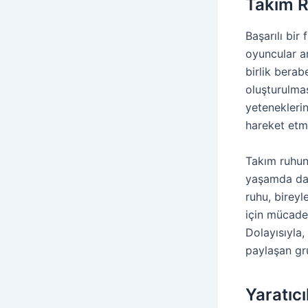
Takım 
Başarılı bir
oyuncular a
birlik berab
oluşturulmas
yeteneklerin
hareket etme
Takım ruhunu
yaşamda da k
ruhu, bireyl
için mücadel
Dolayısıyla
paylaşan grup
Yaratıc