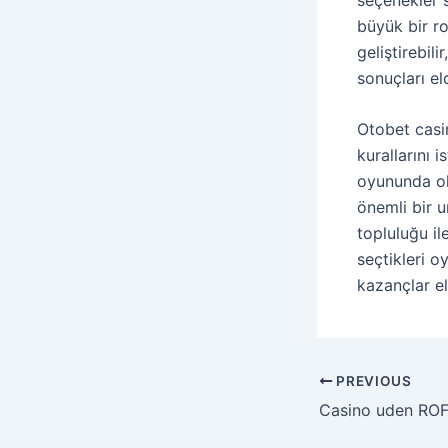
büyük bir ro
geliştirebili
sonuçları el
Otobet casin
kurallarını i
oyununda ol
önemli bir u
topluluğu il
seçtikleri o
kazançlar el
PREVIOUS