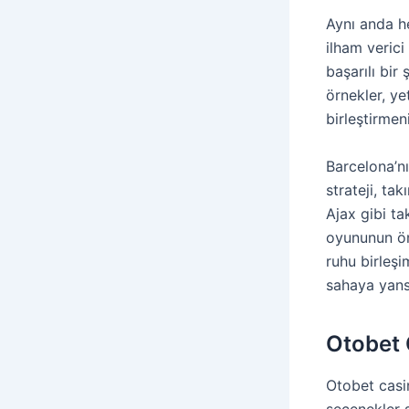
Aynı anda h
ilham verici 
başarılı bir
örnekler, yet
birleştirme
Barcelona’nı
strateji, ta
Ajax gibi ta
oyununun öne
ruhu birleşi
sahaya yansı
Otobet 
Otobet casin
seçenekler s