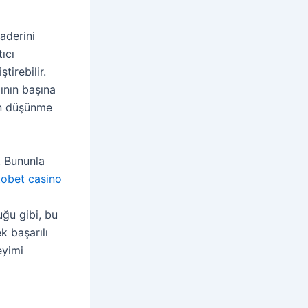
aderini
ıcı
tirebilir.
ının başına
gün düşünme
r. Bununla
obet casino
uğu gibi, bu
k başarılı
eyimi