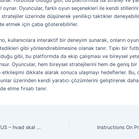
l oynar. Oyuncular, farklı oyun seçenekleri ile kendi stillerini
r, stratejiler üzerinde düşünerek yenilikçi taktikler deneyebili
de etmek için çaba gösterebilirler.
o, kullanıcılara interaktif bir deneyim sunarak, onların oyu
stedikleri gibi yönlendirebilmesine olanak tanır. Tıpkı bir futb
duğu gibi, bu platformda da ekip çalışması ve bireysel yet
nsur. Oyuncular, hem bireysel stratejilerini hem de geniş bir
e etkileşimi dikkate alarak sonuca ulaşmayı hedeflerler. Bu, 
yunlar üzerinden kendi yaratıcı çözümlerini geliştirerek dah
de etme fırsatı tanır.
Casino uden ROFUS – hvad skal du vide 5