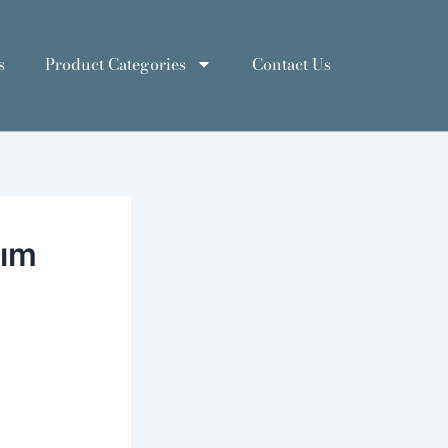
s
Product Categories
Contact Us
kım