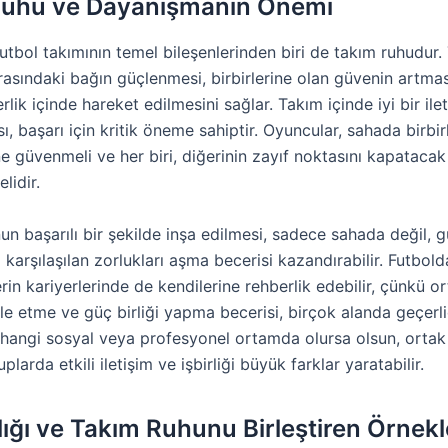
Ruhu ve Dayanışmanın Önemi
 futbol takımının temel bileşenlerinden biri de takım ruhudur.
rasındaki bağın güçlenmesi, birbirlerine olan güvenin artma
erlik içinde hareket edilmesini sağlar. Takım içinde iyi bir ile
ı, başarı için kritik öneme sahiptir. Oyuncular, sahada birbirl
e güvenmeli ve her biri, diğerinin zayıf noktasını kapatacak
lidir.
n başarılı bir şekilde inşa edilmesi, sadece sahada değil, 
arşılaşılan zorlukları aşma becerisi kazandırabilir. Futbold
erin kariyerlerinde de kendilerine rehberlik edebilir, çünkü o
e etme ve güç birliği yapma becerisi, birçok alanda geçerlid
, hangi sosyal veya profesyonel ortamda olursa olsun, ortak
larda etkili iletişim ve işbirliği büyük farklar yaratabilir.
ılığı ve Takım Ruhunu Birleştiren Örnekl