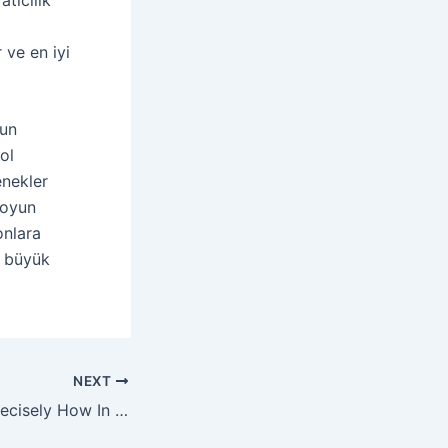
r ve en iyi
nun
ol
enekler
 oyun
onlara
a büyük
NEXT
Instructions On Precisely How In Order To Be Able To Use Mostbet Software For Android And Even Ios 華暄科技股份有限公司