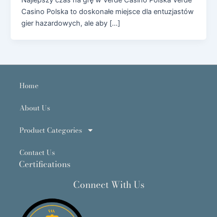
Casino Polska to doskonałe miejsce dla entuzjastów
gier hazardowych, ale aby […]
Home
About Us
Product Categories
Contact Us
Certifications
Connect With Us