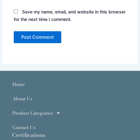
Save my name, email, and website in this browser
for the next time I comment.
Home
About Us
Product Categories
Contact Us
Certifications