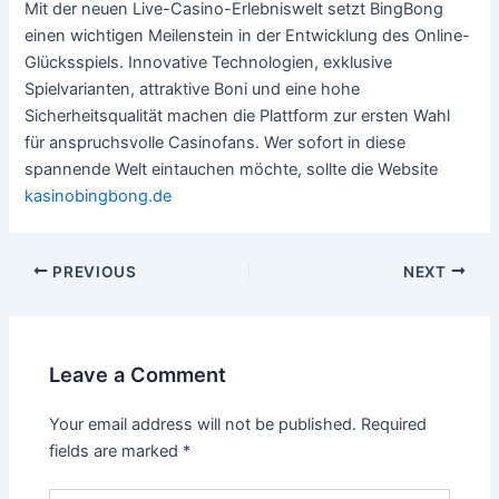
Mit der neuen Live-Casino-Erlebniswelt setzt BingBong
einen wichtigen Meilenstein in der Entwicklung des Online-
Glücksspiels. Innovative Technologien, exklusive
Spielvarianten, attraktive Boni und eine hohe
Sicherheitsqualität machen die Plattform zur ersten Wahl
für anspruchsvolle Casinofans. Wer sofort in diese
spannende Welt eintauchen möchte, sollte die Website
kasinobingbong.de
PREVIOUS
NEXT
Leave a Comment
Your email address will not be published.
Required
fields are marked
*
Type