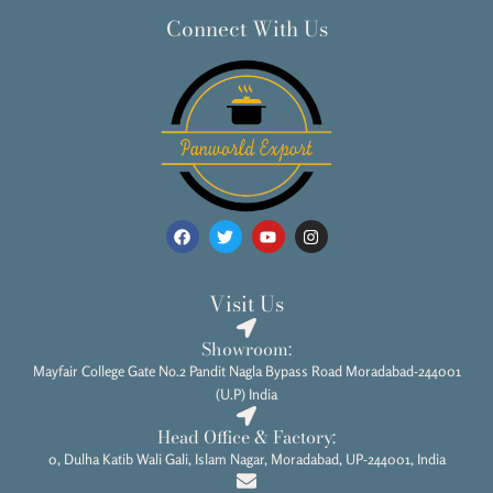
Connect With Us
F
T
Y
I
a
w
o
n
c
i
u
s
e
t
t
t
b
t
u
a
Visit Us
o
e
b
g
o
r
e
r
k
a
Showroom:
m
Mayfair College Gate No.2 Pandit Nagla Bypass Road Moradabad-244001
(U.P) India
Head Office & Factory:
0, Dulha Katib Wali Gali, Islam Nagar, Moradabad, UP-244001, India