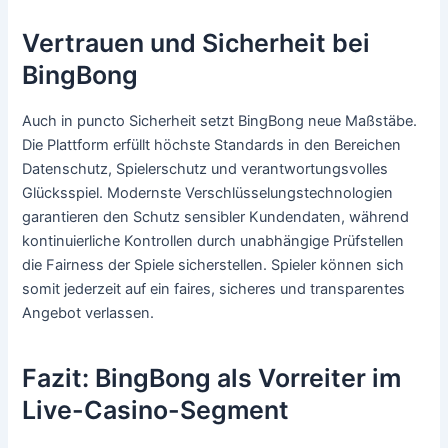
Vertrauen und Sicherheit bei
BingBong
Auch in puncto Sicherheit setzt BingBong neue Maßstäbe.
Die Plattform erfüllt höchste Standards in den Bereichen
Datenschutz, Spielerschutz und verantwortungsvolles
Glücksspiel. Modernste Verschlüsselungstechnologien
garantieren den Schutz sensibler Kundendaten, während
kontinuierliche Kontrollen durch unabhängige Prüfstellen
die Fairness der Spiele sicherstellen. Spieler können sich
somit jederzeit auf ein faires, sicheres und transparentes
Angebot verlassen.
Fazit: BingBong als Vorreiter im
Live-Casino-Segment