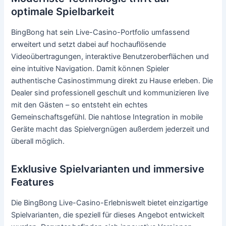
optimale Spielbarkeit
BingBong hat sein Live-Casino-Portfolio umfassend
erweitert und setzt dabei auf hochauflösende
Videoübertragungen, interaktive Benutzeroberflächen und
eine intuitive Navigation. Damit können Spieler
authentische Casinostimmung direkt zu Hause erleben. Die
Dealer sind professionell geschult und kommunizieren live
mit den Gästen – so entsteht ein echtes
Gemeinschaftsgefühl. Die nahtlose Integration in mobile
Geräte macht das Spielvergnügen außerdem jederzeit und
überall möglich.
Exklusive Spielvarianten und immersive
Features
Die BingBong Live-Casino-Erlebniswelt bietet einzigartige
Spielvarianten, die speziell für dieses Angebot entwickelt