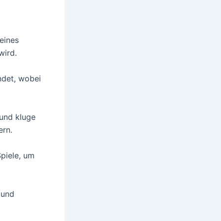
 eines
wird.
ndet, wobei
 und kluge
ern.
Spiele, um
 und