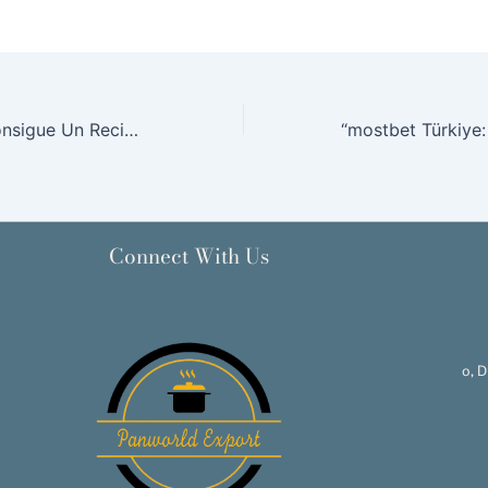
Página Oficial Consigue Un Recibo De 120 + 120 Tiradas Gratis
Connect With Us
0, D