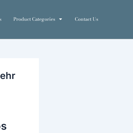
s
Product Categories
Contact Us
mehr
os