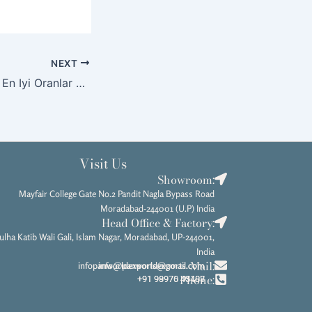
NEXT
“mostbet Türkiye: En Iyi Oranlar Ve Spor Bahisleri
Visit Us
Showroom:
Mayfair College Gate No.2 Pandit Nagla Bypass Road
Moradabad-244001 (U.P) India
Head Office & Factory:
ulha Katib Wali Gali, Islam Nagar, Moradabad, UP-244001,
India
Mail:
infopanworldexports@gmail.com
info@panworldexports.com
Phone:
+91 98976 43408
+91 99970 45187