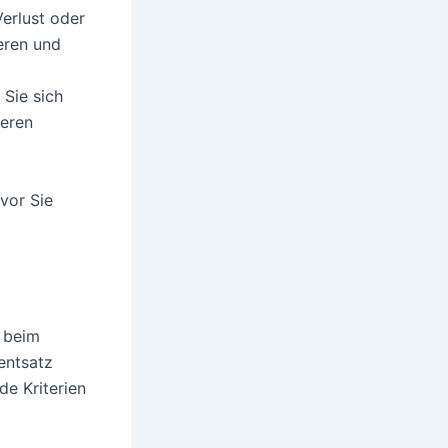
erlust oder
eren und
 Sie sich
ßeren
vor Sie
g beim
entsatz
de Kriterien