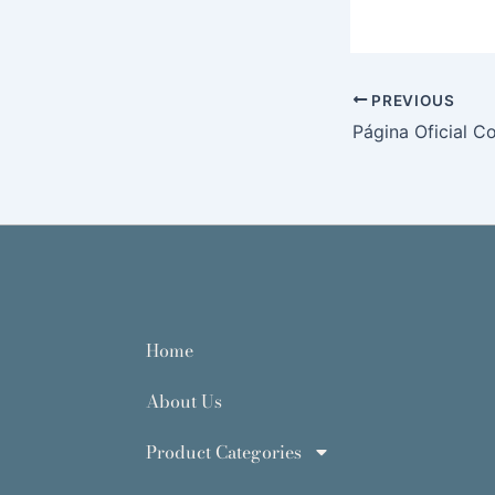
PREVIOUS
Home
About Us
Product Categories