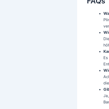
FAQs
Wa
Pli
ver
Wi
Di
hö
Ka
Es 
En
Wi
Ac
die
Gib
Ja
Ba