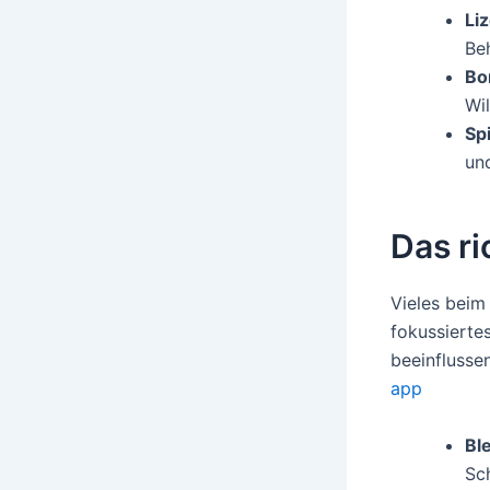
Li
Beh
Bo
Wi
Spi
un
Das ri
Vieles beim
fokussierte
beeinflussen
app
Bl
Sch