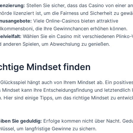
zenzierung:
Stellen Sie sicher, dass das Casino von einer a
örde lizenziert ist, um die Fairness und Sicherheit zu gewäh
nusangebote:
Viele Online-Casinos bieten attraktive
llkommensboni, die Ihre Gewinnchancen erhöhen können.
elvielfalt:
Wählen Sie ein Casino mit verschiedenen Plinko-
d anderen Spielen, um Abwechslung zu genießen.
chtige Mindset finden
 Glücksspiel hängt auch von Ihrem Mindset ab. Ein positive
s Mindset kann Ihre Entscheidungsfindung und letztendlich 
. Hier sind einige Tipps, um das richtige Mindset zu entwic
eiben Sie geduldig:
Erfolge kommen nicht über Nacht. Gedul
lüssel, um langfristige Gewinne zu sichern.