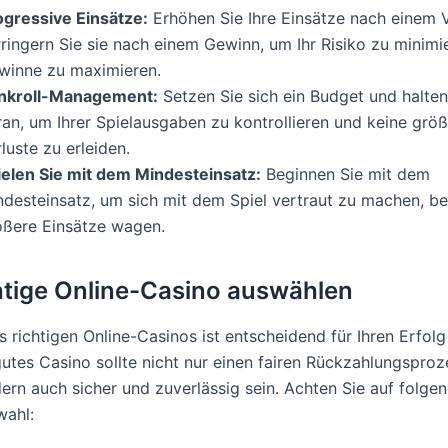
ogressive Einsätze:
Erhöhen Sie Ihre Einsätze nach einem V
rringern Sie sie nach einem Gewinn, um Ihr Risiko zu minimi
winne zu maximieren.
nkroll-Management:
Setzen Sie sich ein Budget und halten
ran, um Ihrer Spielausgaben zu kontrollieren und keine grö
luste zu erleiden.
ielen Sie mit dem Mindesteinsatz:
Beginnen Sie mit dem
ndesteinsatz, um sich mit dem Spiel vertraut zu machen, be
ößere Einsätze wagen.
htige Online-Casino auswählen
s richtigen Online-Casinos ist entscheidend für Ihren Erfol
 gutes Casino sollte nicht nur einen fairen Rückzahlungsproz
ern auch sicher und zuverlässig sein. Achten Sie auf folgen
wahl: