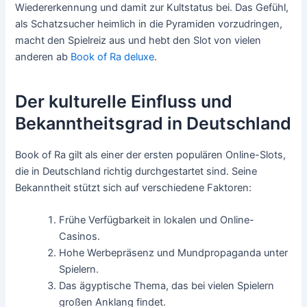
Wiedererkennung und damit zur Kultstatus bei. Das Gefühl,
als Schatzsucher heimlich in die Pyramiden vorzudringen,
macht den Spielreiz aus und hebt den Slot von vielen
anderen ab
Book of Ra deluxe
.
Der kulturelle Einfluss und
Bekanntheitsgrad in Deutschland
Book of Ra gilt als einer der ersten populären Online-Slots,
die in Deutschland richtig durchgestartet sind. Seine
Bekanntheit stützt sich auf verschiedene Faktoren:
Frühe Verfügbarkeit in lokalen und Online-
Casinos.
Hohe Werbepräsenz und Mundpropaganda unter
Spielern.
Das ägyptische Thema, das bei vielen Spielern
großen Anklang findet.