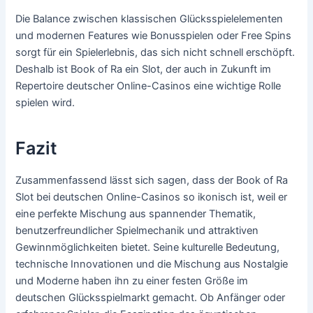
Die Balance zwischen klassischen Glücksspielelementen
und modernen Features wie Bonusspielen oder Free Spins
sorgt für ein Spielerlebnis, das sich nicht schnell erschöpft.
Deshalb ist Book of Ra ein Slot, der auch in Zukunft im
Repertoire deutscher Online-Casinos eine wichtige Rolle
spielen wird.
Fazit
Zusammenfassend lässt sich sagen, dass der Book of Ra
Slot bei deutschen Online-Casinos so ikonisch ist, weil er
eine perfekte Mischung aus spannender Thematik,
benutzerfreundlicher Spielmechanik und attraktiven
Gewinnmöglichkeiten bietet. Seine kulturelle Bedeutung,
technische Innovationen und die Mischung aus Nostalgie
und Moderne haben ihn zu einer festen Größe im
deutschen Glücksspielmarkt gemacht. Ob Anfänger oder