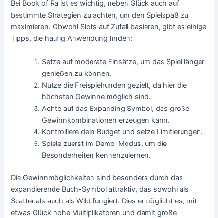
Bei Book of Ra ist es wichtig, neben Glück auch auf
bestimmte Strategien zu achten, um den Spielspaß zu
maximieren. Obwohl Slots auf Zufall basieren, gibt es einige
Tipps, die häufig Anwendung finden:
Setze auf moderate Einsätze, um das Spiel länger
genießen zu können.
Nutze die Freispielrunden gezielt, da hier die
höchsten Gewinne möglich sind.
Achte auf das Expanding Symbol, das große
Gewinnkombinationen erzeugen kann.
Kontrolliere dein Budget und setze Limitierungen.
Spiele zuerst im Demo-Modus, um die
Besonderheiten kennenzulernen.
Die Gewinnmöglichkeiten sind besonders durch das
expandierende Buch-Symbol attraktiv, das sowohl als
Scatter als auch als Wild fungiert. Dies ermöglicht es, mit
etwas Glück hohe Multiplikatoren und damit große