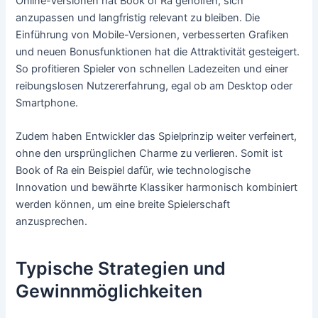
Online-Versionen hat Book of Ra geholfen, sich
anzupassen und langfristig relevant zu bleiben. Die
Einführung von Mobile-Versionen, verbesserten Grafiken
und neuen Bonusfunktionen hat die Attraktivität gesteigert.
So profitieren Spieler von schnellen Ladezeiten und einer
reibungslosen Nutzererfahrung, egal ob am Desktop oder
Smartphone.
Zudem haben Entwickler das Spielprinzip weiter verfeinert,
ohne den ursprünglichen Charme zu verlieren. Somit ist
Book of Ra ein Beispiel dafür, wie technologische
Innovation und bewährte Klassiker harmonisch kombiniert
werden können, um eine breite Spielerschaft
anzusprechen.
Typische Strategien und
Gewinnmöglichkeiten