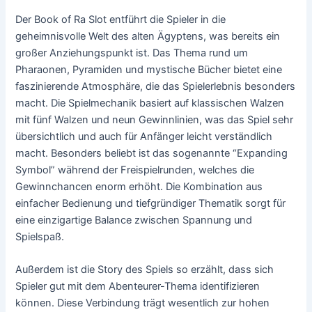
Der Book of Ra Slot entführt die Spieler in die
geheimnisvolle Welt des alten Ägyptens, was bereits ein
großer Anziehungspunkt ist. Das Thema rund um
Pharaonen, Pyramiden und mystische Bücher bietet eine
faszinierende Atmosphäre, die das Spielerlebnis besonders
macht. Die Spielmechanik basiert auf klassischen Walzen
mit fünf Walzen und neun Gewinnlinien, was das Spiel sehr
übersichtlich und auch für Anfänger leicht verständlich
macht. Besonders beliebt ist das sogenannte “Expanding
Symbol” während der Freispielrunden, welches die
Gewinnchancen enorm erhöht. Die Kombination aus
einfacher Bedienung und tiefgründiger Thematik sorgt für
eine einzigartige Balance zwischen Spannung und
Spielspaß.
Außerdem ist die Story des Spiels so erzählt, dass sich
Spieler gut mit dem Abenteurer-Thema identifizieren
können. Diese Verbindung trägt wesentlich zur hohen