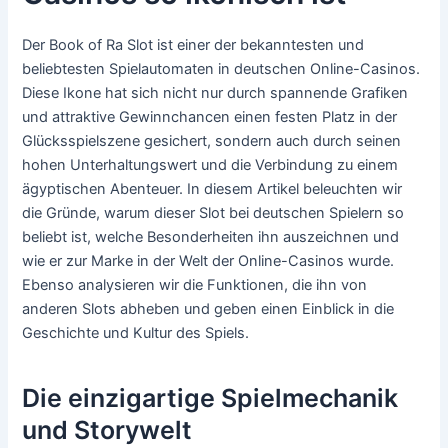
Der Book of Ra Slot ist einer der bekanntesten und
beliebtesten Spielautomaten in deutschen Online-Casinos.
Diese Ikone hat sich nicht nur durch spannende Grafiken
und attraktive Gewinnchancen einen festen Platz in der
Glücksspielszene gesichert, sondern auch durch seinen
hohen Unterhaltungswert und die Verbindung zu einem
ägyptischen Abenteuer. In diesem Artikel beleuchten wir
die Gründe, warum dieser Slot bei deutschen Spielern so
beliebt ist, welche Besonderheiten ihn auszeichnen und
wie er zur Marke in der Welt der Online-Casinos wurde.
Ebenso analysieren wir die Funktionen, die ihn von
anderen Slots abheben und geben einen Einblick in die
Geschichte und Kultur des Spiels.
Die einzigartige Spielmechanik
und Storywelt