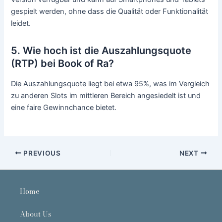
gespielt werden, ohne dass die Qualität oder Funktionalität
leidet.
5. Wie hoch ist die Auszahlungsquote
(RTP) bei Book of Ra?
Die Auszahlungsquote liegt bei etwa 95%, was im Vergleich
zu anderen Slots im mittleren Bereich angesiedelt ist und
eine faire Gewinnchance bietet.
PREVIOUS
NEXT
Home
About Us