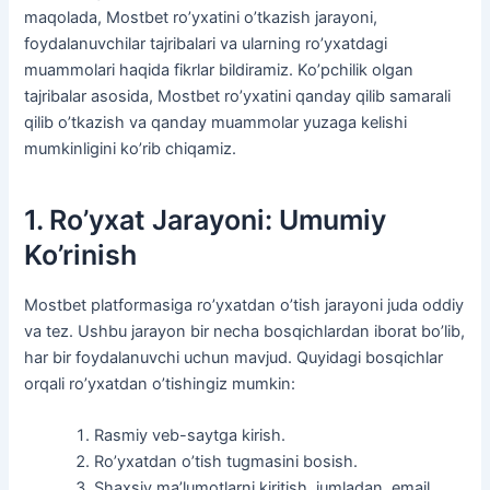
maqolada, Mostbet ro’yxatini o’tkazish jarayoni,
foydalanuvchilar tajribalari va ularning ro’yxatdagi
muammolari haqida fikrlar bildiramiz. Ko’pchilik olgan
tajribalar asosida, Mostbet ro’yxatini qanday qilib samarali
qilib o’tkazish va qanday muammolar yuzaga kelishi
mumkinligini ko’rib chiqamiz.
1. Ro’yxat Jarayoni: Umumiy
Ko’rinish
Mostbet platformasiga ro’yxatdan o’tish jarayoni juda oddiy
va tez. Ushbu jarayon bir necha bosqichlardan iborat bo’lib,
har bir foydalanuvchi uchun mavjud. Quyidagi bosqichlar
orqali ro’yxatdan o’tishingiz mumkin:
Rasmiy veb-saytga kirish.
Ro’yxatdan o’tish tugmasini bosish.
Shaxsiy ma’lumotlarni kiritish, jumladan, email,