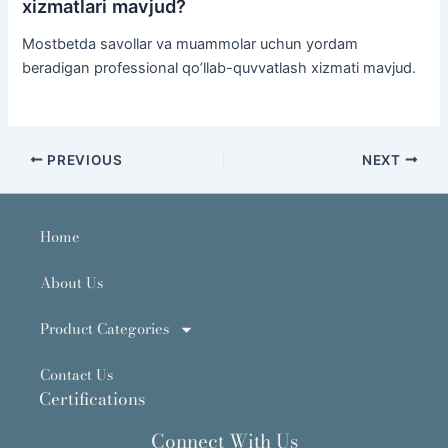
xizmatlari mavjud?
Mostbetda savollar va muammolar uchun yordam
beradigan professional qo’llab-quvvatlash xizmati mavjud.
PREVIOUS
NEXT
Home
About Us
Product Categories
Contact Us
Certifications
Connect With Us