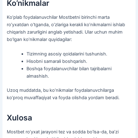
Ko’nikmalar
Ko’plab foydalanuvchilar Mostbetni birinchi marta
ro’yxatdan o’tganda, o’zlariga kerakli ko’nikmalarni ishlab
chiqarish zarurligini anglab yetishadi. Ular uchun muhim
bo’lgan ko’nikmalar quyidagilar:
Tizimning asosiy qoidalarini tushunish.
Hisobni samarali boshqarish.
Boshqa foydalanuvchilar bilan tajribalarni
almashish.
Uzoq muddatda, bu ko’nikmalar foydalanuvchilarga
ko’proq muvaffaqiyat va foyda olishda yordam beradi.
Xulosa
Mostbet ro’yxat jarayoni tez va sodda bo’lsa-da, ba’zi