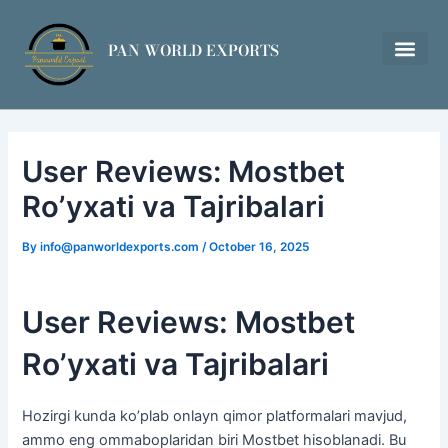
Skip
Post
to
navigation
PAN WORLD EXPORTS
content
User Reviews: Mostbet
Ro’yxati va Tajribalari
By
info@panworldexports.com
/
October 16, 2025
User Reviews: Mostbet
Ro’yxati va Tajribalari
Hozirgi kunda ko’plab onlayn qimor platformalari mavjud,
ammo eng ommaboplaridan biri Mostbet hisoblanadi. Bu