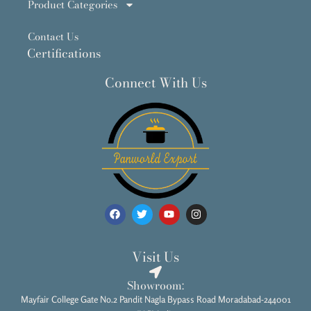
Product Categories
Contact Us
Certifications
Connect With Us
F
T
Y
I
a
w
o
n
c
i
u
s
e
t
t
t
b
t
u
a
Visit Us
o
e
b
g
o
r
e
r
k
a
Showroom:
m
Mayfair College Gate No.2 Pandit Nagla Bypass Road Moradabad-244001