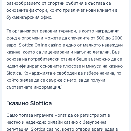
разнообразието от спортни събития в състава са
основните фактори, които привличат нови клиенти в
букмейкърския офис.
Те организират редовни турнири, в които наградният
фонд е огромен и можете да спечелите от 500 до 2000
евро. Slottica Online casino е едно от малкото надеждни
казина, които са лицензирани и напълно легални. Въз
основа на потребителски отзиви беше възможно да се
идентифицират основните плюсове и минуси на казино
Slottica. Комарджията е свободен да избере начина, по
който желае да се свърже с него, за да получи
съответната информация.”
“казино Slottica
Само тогава играчите могат да се регистрират в
честно и надеждно онлайн казино с безупречна
репутация. Slottica casino, което отвори врати едва в