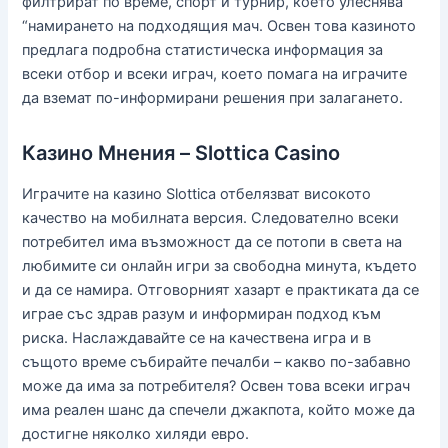
филтрират по време, спорт и турнир, което улеснява”
“намирането на подходящия мач. Освен това казиното
предлага подробна статистическа информация за
всеки отбор и всеки играч, което помага на играчите
да вземат по-информирани решения при залагането.
Казино Мнения – Slottica Casino
Играчите на казино Slottica отбелязват високото
качество на мобилната версия. Следователно всеки
потребител има възможност да се потопи в света на
любимите си онлайн игри за свободна минута, където
и да се намира. Отговорният хазарт е практиката да се
играе със здрав разум и информиран подход към
риска. Наслаждавайте се на качествена игра и в
същото време събирайте печалби – какво по-забавно
може да има за потребителя? Освен това всеки играч
има реален шанс да спечели джакпота, който може да
достигне няколко хиляди евро.