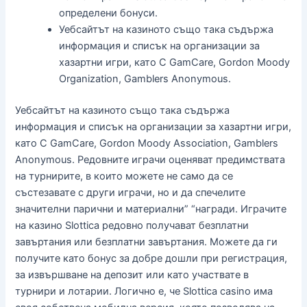
определени бонуси.
Уебсайтът на казиното също така съдържа
информация и списък на организации за
хазартни игри, като C GamCare, Gordon Moody
Organization, Gamblers Anonymous.
Уебсайтът на казиното също така съдържа
информация и списък на организации за хазартни игри,
като C GamCare, Gordon Moody Association, Gamblers
Anonymous. Редовните играчи оценяват предимствата
на турнирите, в които можете не само да се
състезавате с други играчи, но и да спечелите
значителни парични и материални” “награди. Играчите
на казино Slottica редовно получават безплатни
завъртания или безплатни завъртания. Можете да ги
получите като бонус за добре дошли при регистрация,
за извършване на депозит или като участвате в
турнири и лотарии. Логично е, че Slottica casino има