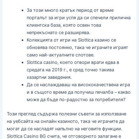
За този много кратък период от време
порталът за игри успя да си спечели прилична
клиентска база, която освен това
непрекъснато се разширява.
Колекцията от игри на Slottica казино се
обновява постоянно, така че играчите играят
само най-актуалните слотове.
Slottica casino, което отвори врати едва в
средата на 2019 г., е сред точно такива
хазартни заведения.
Да се наслаждаваш на висококачествена игра
и в същото време да получиш печалба – какво
може да бъде по-радостно за потребителя?
Този преглед съдържа полезни съвети за използване
на уебсайта на онлайн казиното, така че играчите да
могат да се насладят напълно на неговите функции.
Slottica Casino BG счита, че отговорното залагане е