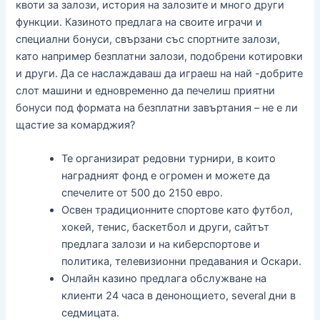
квоти за залози, история на залозите и много други
функции. Казиното предлага на своите играчи и
специални бонуси, свързани със спортните залози,
като например безплатни залози, подобрени котировки
и други. Да се ​​наслаждаваш да играеш на най -добрите
слот машини и едновременно да печелиш приятни
бонуси под формата на безплатни завъртания – не е ли
щастие за комарджия?
Те организират редовни турнири, в които
наградният фонд е огромен и можете да
спечелите от 500 до 2150 евро.
Освен традиционните спортове като футбол,
хокей, тенис, баскетбол и други, сайтът
предлага залози и на киберспортове и
политика, телевизионни предавания и Оскари.
Онлайн казино предлага обслужване на
клиенти 24 часа в денонощието, several дни в
седмицата.