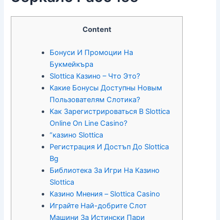
Content
Бонуси И Промоции На
Букмейкъра
Slottica Казино – Что Это?
Какие Бонусы Доступны Новым
Пользователям Слотика?
Как Зарегистрироваться В Slottica
Online On Line Casino?
“казино Slottica
Регистрация И Достъп До Slottica
Bg
Библиотека За Игри На Казино
Slottica
Казино Мнения – Slottica Casino
Играйте Най-добрите Слот
Машини За Истински Пари