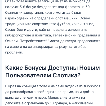
Освен това новите залагащи имат възможност да
получат 5 € бонус без депозит под формата на 50
безплатни завъртания, които могат да бъдат
изразходвани на определени слот машини. Освен
традиционните спортове като футбол, хокей, тенис,
баскетбол и други, сайтът предлага залози и на
киберспортове и политика, телевизионни предавания и
Оскари. Потребителите” “могат да гледат предаванията
на живо и да се информират за резултатите без
проблеми.
Какие Бонусы Доступны Новым
Пользователям Слотика?
В края на краищата това е не само чудесна възможност
да разнообразите свободното си време, но и добър
шанс да спечелите пари. Минималната сума на
депозита е ограничена до 10 долара, а максимални