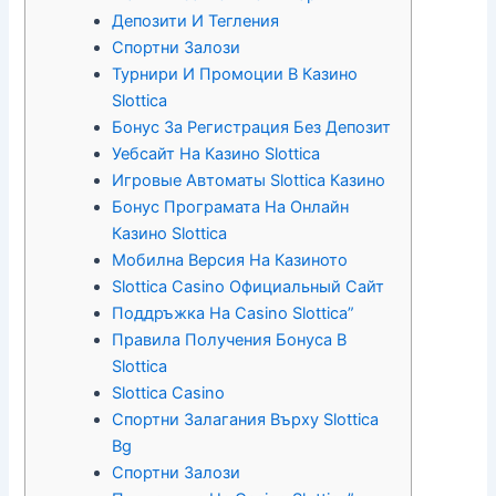
Депозити И Тегления
Спортни Залози
Турнири И Промоции В Казино
Slottica
Бонус За Регистрация Без Депозит
Уебсайт На Казино Slottica
Игровые Автоматы Slottica Казино
Бонус Програмата На Онлайн
Казино Slottica
Мобилна Версия На Казиното
Slottica Casino Официальный Сайт
Поддръжка На Casino Slottica”
Правила Получения Бонуса В
Slottica
Slottica Casino
Спортни Залагания Върху Slottica
Bg
Спортни Залози