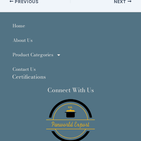
PREVIOUS
NEXT
Home
About Us
Product Categories
Contact Us
Certifications
Connect With Us