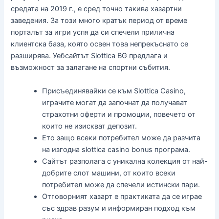
средата на 2019 г., е сред точно такива хазартни
заведения. За този много кратък период от време
порталът за игри успя да си спечели прилична
клиентска база, която освен това непрекъснато се
разширява. Уебсайтът Slottica BG предлага и
възможност за залагане на спортни събития.
Присъединявайки се към Slottica Casino,
играчите могат да започнат да получават
страхотни оферти и промоции, повечето от
които не изискват депозит.
Ето защо всеки потребител може да разчита
на изгодна slottica casino bonus програма.
Сайтът разполага с уникална колекция от най-
добрите слот машини, от които всеки
потребител може да спечели истински пари.
Отговорният хазарт е практиката да се играе
със здрав разум и информиран подход към