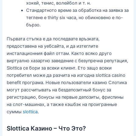
хокей, тенис, волейбол и т. н.
Стандартното време за обработка на заявка за
теглене е thirty six часа, но обикновено е по-
бързо.
Първата стъпка е да последвате връзката,
предоставена на уебсайта, и да изтеглите
инсталационния файл оттам. Както всяко друго
виртуално хазартно заведение с безупречна репутация,
Slottica се бори за всеки клиент. Ето защо всеки
потребител може да разчита на изгодна slottica casino
benefit програма. Новые пользователи казино Слотика
могут рассчитывать на бездепозитный бонус за
регистрацию, бонусы на первые депозиты, фриспины
на слот-машинах, а также кэшбэк на проигранные
суммы
slottica
.
Slottica Казино – Что Это?