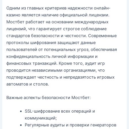
Одним из главных критериев надежности онлайн-
казино является наличие официальной лицензии.
Мостбет работает на основании международных
лицензий, что гарантирует строгое соблюдение
стандартов безопасности и честности. Современные
протоколы шифрования защищают данные
пользователей от потенциальных угроз, обеспечивая
конфиденциальность личной информации и
финансовых транзакций. Кроме того, аудит игр
проводится независимыми организациями, что
подтверждает честность и непредвзятость игровых
автоматов и столов.
Важные аспекты безопасности Мостбет:
SSL-шифрование всех операций и
коммуникаций;
Регулярные аудиты и проверки генераторов