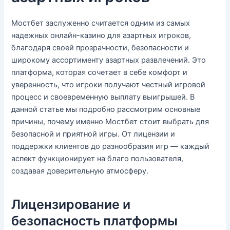
Мостбет заслуженно считается одним из самых
надежных онлайн-казино для азартных игроков,
благодаря своей прозрачности, безопасности и
широкому ассортименту азартных развлечений. Это
платформа, которая сочетает в себе комфорт и
уверенность, что игроки получают честный игровой
процесс и своевременную выплату выигрышей. В
данной статье мы подробно рассмотрим основные
причины, почему именно Мостбет стоит выбрать для
безопасной и приятной игры. От лицензии и
поддержки клиентов до разнообразия игр — каждый
аспект функционирует на благо пользователя,
создавая доверительную атмосферу.
Лицензирование и
безопасность платформы