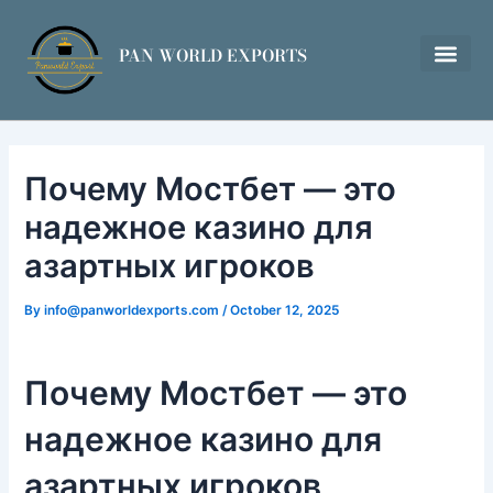
Skip
Post
to
navigation
PAN WORLD EXPORTS
content
Почему Мостбет — это
надежное казино для
азартных игроков
By
info@panworldexports.com
/
October 12, 2025
Почему Мостбет — это
надежное казино для
азартных игроков