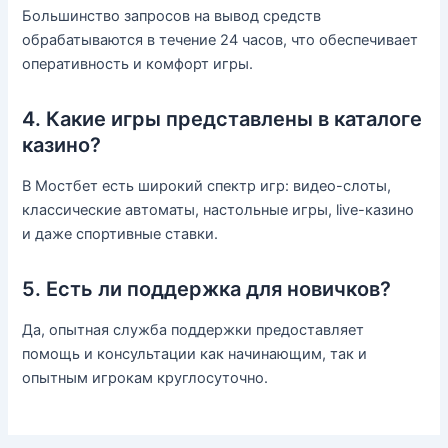
Большинство запросов на вывод средств
обрабатываются в течение 24 часов, что обеспечивает
оперативность и комфорт игры.
4. Какие игры представлены в каталоге
казино?
В Мостбет есть широкий спектр игр: видео-слоты,
классические автоматы, настольные игры, live-казино
и даже спортивные ставки.
5. Есть ли поддержка для новичков?
Да, опытная служба поддержки предоставляет
помощь и консультации как начинающим, так и
опытным игрокам круглосуточно.