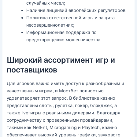
случайных чисел;
Наличие лицензий европейских регуляторов;
Политика ответственной игры и защита
несовершеннолетних;
Информационная поддержка по
предотвращению мошенничества.
Широкий ассортимент игр и
поставщиков
Для игроков важно иметь доступ к разнообразным и
качественным играм, и Мостбет полностью
удовлетворяет этот запрос. В библиотеке казино
представлены слоты, рулетка, покер, блэкджек, а
также live-игры с реальными дилерами. Благодаря
сотрудничеству с проверенными провайдерами,
такими как NetEnt, Microgaming и Playtech, казино
обеспечивает высокий уровень графики, звукового