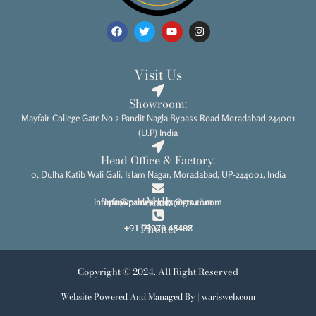
F
T
Y
I
a
w
o
n
c
i
u
s
e
t
t
t
b
t
u
a
Visit Us
o
e
b
g
o
r
e
r
k
a
Showroom:
m
Mayfair College Gate No.2 Pandit Nagla Bypass Road Moradabad-244001
(U.P) India
Head Office & Factory:
0, Dulha Katib Wali Gali, Islam Nagar, Moradabad, UP-244001, India
Mail:
infopanworldexports@gmail.com
info@panworldexports.com
Phone:
+91 98976 43408
+91 99970 45187
Copyright © 2024. All Right Reserved
Website Powered And Managed By | warisweb.com