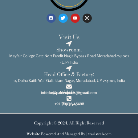
F
T
Y
I
a
w
o
n
c
i
u
s
e
t
t
t
b
t
u
a
Visit Us
o
e
b
g
o
r
e
r
k
a
Showroom:
m
Mayfair College Gate No.2 Pandit Nagla Bypass Road Moradabad-244001
(U.P) India
Head Office & Factory:
0, Dulha Katib Wali Gali, Islam Nagar, Moradabad, UP-244001, India
Mail:
infopanworldexports@gmail.com
info@panworldexports.com
Phone:
+91 98976 43408
+91 99970 45187
Copyright © 2024. All Right Reserved
Website Powered And Managed By | warisweb.com