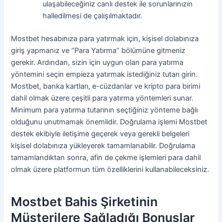
ulaşabileceğiniz canlı destek ile sorunlarınızın
halledilmesi de çalışılmaktadır.
Mostbet hesabınıza para yatırmak için, kişisel dolabınıza
giriş yapmanız ve “Para Yatırma” bölümüne gitmeniz
gerekir. Ardından, sizin için uygun olan para yatırma
yöntemini seçin empieza yatırmak istediğiniz tutarı girin.
Mostbet, banka kartları, e-cüzdanlar ve kripto para birimi
dahil olmak üzere çeşitli para yatırma yöntemleri sunar.
Minimum para yatırma tutarının seçtiğiniz yönteme bağlı
olduğunu unutmamak önemlidir. Doğrulama işlemi Mostbet
destek ekibiyle iletişime geçerek veya gerekli belgeleri
kişisel dolabınıza yükleyerek tamamlanabilir. Doğrulama
tamamlandıktan sonra, afin de çekme işlemleri para dahil
olmak üzere platformun tüm özelliklerini kullanabileceksiniz.
Mostbet Bahis Şirketinin
Müşterilere Sağladığı Bonuslar