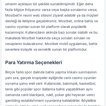
umarım açıklayıcı bir şekilde sunabilmişimdir. Eğer daha
fazla bilgiye ihtiyacınız varsa veya başka sorularınız varsa,
Mostbet’in resmi web sitesini ziyaret edebilir ya da müşteri
desteği ile iletişime geçebilirsiniz. Mostbet, online bahis ve
casino oyunları sunan bir platform olarak popülerlik
kazanmıştır. Kullanıcıların aklında bazı sorular olabilir ve bu
makalede Mostbet hakkında sıkça sorulan soruları ve
cevaplarını bulacaksınız. Mostbet mobil uygulaması, bahis
severlere kolaylık ve esneklik sunan bir platformdur.
Para Yatırma Seçenekleri
Birçok farklı spor dalında bahis yapma imkanı sunmasının
yanı sıra, gerçek krupiyeler eşliğinde canlı casino oyunları
oynama şansı weil verir. Kullanıcılar, balompié, basketbol,
tenis gibi popüler spor dallarına bahis yapabilirken aynı
zamanda canlı blackjack, rulet, poker gibi heyecan verici
gambling establishment oyunlarına katılabilirler. Böylelikle