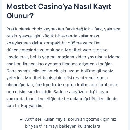
Mostbet Casino’ya Nasıl Kayıt
Olunur?
Pratik olarak choix kaynaktan farklı değildir – fark, yalnızca
ofisin işlevselliğini küçük bir ekranda kullanmayı
kolaylaştıran daha kompakt bir düğme ve bölüm
düzenlemesinde yatmaktadır. Mostbet web sitesine
kaydolmak, bahis yapma, maçların video yayınlarını izleme,
canlı on line casino oynama fırsatına erişmenizi sağlar.
Daha ayrıntılı bilgi edinmek için uygun bölüme gitmeniz
yeterlidir. Mostbet bahisçinin ofisi resmi yerel lisansı
olmadığından, farklı yerlerden gelen kullanıcılar tarafından
ona erişim sınırlı olabilir. Sadece arayüzün değil, aynı
zamanda tüm işlevselliğin de tekrarlandığı bêtisier sitenin
tam bir kopyasıdır.
Aktif ses kullanımıyla, sorunları çözmek için hızlı
bir yanıt” “almayı bekleyen kullanıcılara