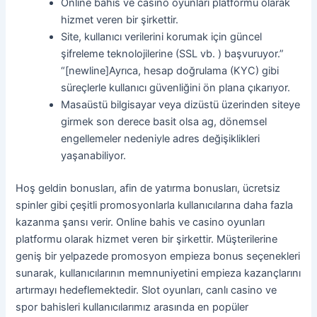
Online bahis ve casino oyunları platformu olarak
hizmet veren bir şirkettir.
Site, kullanıcı verilerini korumak için güncel
şifreleme teknolojilerine (SSL vb. ) başvuruyor.”
“[newline]Ayrıca, hesap doğrulama (KYC) gibi
süreçlerle kullanıcı güvenliğini ön plana çıkarıyor.
Masaüstü bilgisayar veya dizüstü üzerinden siteye
girmek son derece basit olsa ag, dönemsel
engellemeler nedeniyle adres değişiklikleri
yaşanabiliyor.
Hoş geldin bonusları, afin de yatırma bonusları, ücretsiz
spinler gibi çeşitli promosyonlarla kullanıcılarına daha fazla
kazanma şansı verir. Online bahis ve casino oyunları
platformu olarak hizmet veren bir şirkettir. Müşterilerine
geniş bir yelpazede promosyon empieza bonus seçenekleri
sunarak, kullanıcılarının memnuniyetini empieza kazançlarını
artırmayı hedeflemektedir. Slot oyunları, canlı casino ve
spor bahisleri kullanıcılarımız arasında en popüler