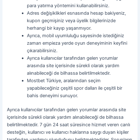
para yatırma yöntemini kullanabilirsiniz.
Adres değişiklikleri esnasında hesap bakiyeniz,
kupon geçmişiniz veya üyelik bilgilerinizde
herhangi bir kayıp yaşanmıyor.
Ayrıca, mobil uyumluluğu sayesinde istediğiniz
zaman empieza yerde oyun deneyiminin keyfini
çıkarabilirsiniz.
Ayrıca kullanıcılar tarafından gelen yorumlar
arasında site içerisinde sürekli olarak yardım
alınabileceği de bilhassa belirtilmektedir.
Mostbet Türkiye, aralarından seçim
yapabileceğiniz çeşitli spor dalları ile çeşitli bir
bahis deneyimi sunuyor.
Ayrıca kullanıcılar tarafından gelen yorumlar arasında site
içerisinde sürekli olarak yardım alınabileceği de bilhassa
belirtilmektedir. 7 gün 24 saat süresince hizmet veren canlı
desteğin, kullanıcı ve kullanıcı haklarına saygı duyan kişiler
tarafından yardımcı olunduğunu belirtmektedirler. Sorunların