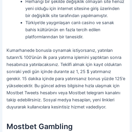
Herhangi bir şekilde değişiklik olmayan site henüz
yeni olduğu için internet sitesine giriş üzerinden
bir değişiklik site tarafından yapılmamıştır.
Türkiye’de yaygınlaşan canlı casino ve sanak
bahis kültürünün en fazla tercih edilen
platformlarından bir tanesidir.
Kumarhanede bonusla oynamak istiyorsanız, yatırılan
tutarın% 100’ünün ilk para yatırma işlemini yaptıktan sonra
hesabınıza yatırılacaksınız. Teklifi almak için kayıt olduktan
sonraki yedi gün içinde durante az 1, 25 $ yatırmanız
gerekir. 15 dakika içinde para yatırırsanız bonus yüzde 125’e
yükselecektir. Bu güncel adres bilgisine hızla ulaşmak için
Mostbet Tweets hesabını veya Mostbet telegram kanalını
takip edebilirsiniz. Sosyal medya hesapları, yeni linkleri
duyurarak kullanıcılara kesintisiz hizmet vadediyor.
Mostbet Gambling