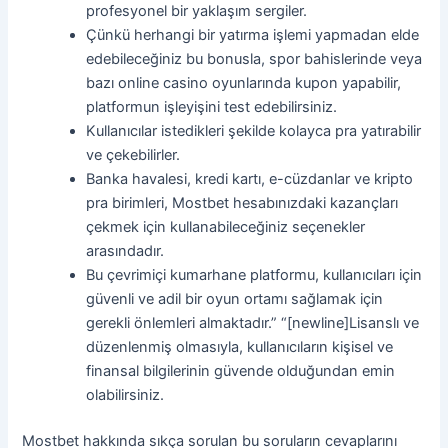
profesyonel bir yaklaşım sergiler.
Çünkü herhangi bir yatırma işlemi yapmadan elde
edebileceğiniz bu bonusla, spor bahislerinde veya
bazı online casino oyunlarında kupon yapabilir,
platformun işleyişini test edebilirsiniz.
Kullanıcılar istedikleri şekilde kolayca pra yatırabilir
ve çekebilirler.
Banka havalesi, kredi kartı, e-cüzdanlar ve kripto
pra birimleri, Mostbet hesabınızdaki kazançları
çekmek için kullanabileceğiniz seçenekler
arasındadır.
Bu çevrimiçi kumarhane platformu, kullanıcıları için
güvenli ve adil bir oyun ortamı sağlamak için
gerekli önlemleri almaktadır.” “[newline]Lisanslı ve
düzenlenmiş olmasıyla, kullanıcıların kişisel ve
finansal bilgilerinin güvende olduğundan emin
olabilirsiniz.
Mostbet hakkında sıkça sorulan bu soruların cevaplarını