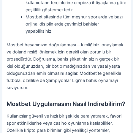
kullanıcıların tercihlerine empieza ihtiyaçlarına göre
çeşitlilik göstermektedir.
Mostbet sitesinde tüm meşhur sporlarda ve bazı
orijinal disiplinlerde çevrimiçi bahisler
yapabilirsiniz.
Mostbet hesabınızın doğrulanması ⏤ kimliğinizi onaylamak
ve dolandırıcılığı önlemek için gerekli olan zorunlu bir
prosedürdür. Doğrulama, bahis şirketinin sizin gerçek bir
kişi olduğunuzdan, bir bot olmadığınızdan ve yasal yaşta
olduğunuzdan emin olmasını sağlar. Modtbet’te genellikle
futbola, özellikle de Şampiyonlar Ligi’ne bahis oynamayı
seviyorum.
Mostbet Uygulamasını Nasıl Indirebilirim?
Kullanıcılar güvenli ve hızlı bir şekilde para yatırarak, favori
spor etkinliklerine veya casino oyunlarına katılabilirler.
Özellikle kripto para birimleri gibi yenilikçi yöntemler,