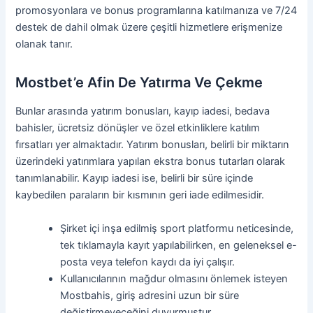
promosyonlara ve bonus programlarına katılmanıza ve 7/24
destek de dahil olmak üzere çeşitli hizmetlere erişmenize
olanak tanır.
Mostbet’e Afin De Yatırma Ve Çekme
Bunlar arasında yatırım bonusları, kayıp iadesi, bedava
bahisler, ücretsiz dönüşler ve özel etkinliklere katılım
fırsatları yer almaktadır. Yatırım bonusları, belirli bir miktarın
üzerindeki yatırımlara yapılan ekstra bonus tutarları olarak
tanımlanabilir. Kayıp iadesi ise, belirli bir süre içinde
kaybedilen paraların bir kısmının geri iade edilmesidir.
Şirket içi inşa edilmiş sport platformu neticesinde,
tek tıklamayla kayıt yapılabilirken, en geleneksel e-
posta veya telefon kaydı da iyi çalışır.
Kullanıcılarının mağdur olmasını önlemek isteyen
Mostbahis, giriş adresini uzun bir süre
değiştirmeyeceğini duyurmuştur.