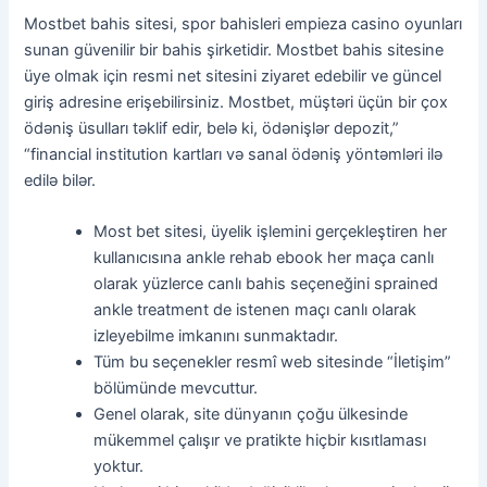
Mostbet bahis sitesi, spor bahisleri empieza casino oyunları
sunan güvenilir bir bahis şirketidir. Mostbet bahis sitesine
üye olmak için resmi net sitesini ziyaret edebilir ve güncel
giriş adresine erişebilirsiniz. Mostbet, müştəri üçün bir çox
ödəniş üsulları təklif edir, belə ki, ödənişlər depozit,”
“financial institution kartları və sanal ödəniş yöntəmləri ilə
edilə bilər.
Most bet sitesi, üyelik işlemini gerçekleştiren her
kullanıcısına ankle rehab ebook her maça canlı
olarak yüzlerce canlı bahis seçeneğini sprained
ankle treatment de istenen maçı canlı olarak
izleyebilme imkanını sunmaktadır.
Tüm bu seçenekler resmî web sitesinde “İletişim”
bölümünde mevcuttur.
Genel olarak, site dünyanın çoğu ülkesinde
mükemmel çalışır ve pratikte hiçbir kısıtlaması
yoktur.