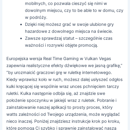
mobilnych, co pozwala cieszyć się nimi w
dowolnym miejscu, czy to be able to w domu, czy
w podróży.
Dzięki niej możesz grać w swoje ulubione gry
hazardowe z dowolnego miejsca na świecie.
Zawsze sprawdzaj statut – szczególnie czas
ważności i rozrywki objęte promocją.
Europejska wersja Real Time Gaming w Vulkan Vegas
zapewnia realistyczne efekty dźwiękowe we jasną grafikę,”
“by urozmaicić graczowi grę w ruletkę internetowego.
Kiedy wprawisz koło w ruch, możesz dalej usłyszeć odgłos
kulki kręcącej się wspólnie wraz unces pchnięciem tarczy
ruletki. Kulka następnie odbija się, aż znajdzie swe
położenie spoczynku w jakiejś wraz z ruletek. Pobranie i
zainstalowanie naszej aplikacji to prosty proces, który
watts zależności od Twojego urządzenia, może wyglądać
nieco inaczej. Poniżej znajdziesz instrukcje krok po kroku,
które pomogą Ci szybko i sprawnie zainstalować naszą