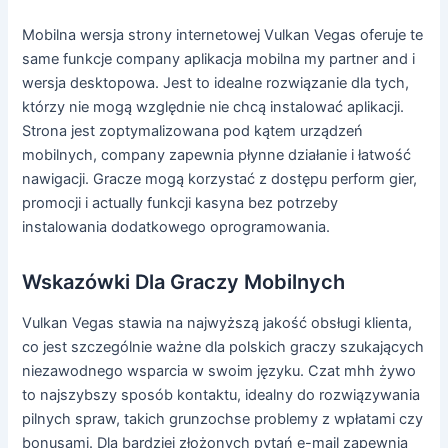
Mobilna wersja strony internetowej Vulkan Vegas oferuje te
same funkcje company aplikacja mobilna my partner and i
wersja desktopowa. Jest to idealne rozwiązanie dla tych,
którzy nie mogą względnie nie chcą instalować aplikacji.
Strona jest zoptymalizowana pod kątem urządzeń
mobilnych, company zapewnia płynne działanie i łatwość
nawigacji. Gracze mogą korzystać z dostępu perform gier,
promocji i actually funkcji kasyna bez potrzeby
instalowania dodatkowego oprogramowania.
Wskazówki Dla Graczy Mobilnych
Vulkan Vegas stawia na najwyższą jakość obsługi klienta,
co jest szczególnie ważne dla polskich graczy szukających
niezawodnego wsparcia w swoim języku. Czat mhh żywo
to najszybszy sposób kontaktu, idealny do rozwiązywania
pilnych spraw, takich grunzochse problemy z wpłatami czy
bonusami. Dla bardziej złożonych pytań e-mail zapewnia