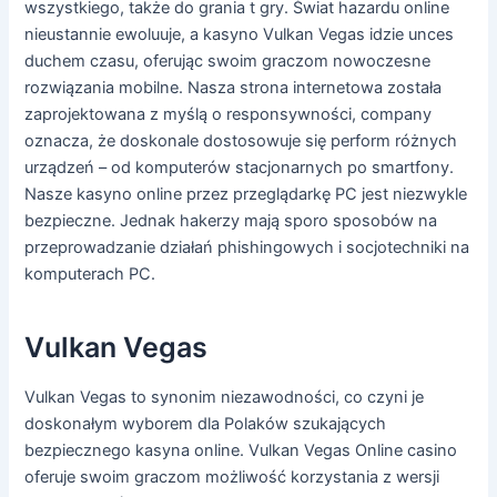
wszystkiego, także do grania t gry. Świat hazardu online
nieustannie ewoluuje, a kasyno Vulkan Vegas idzie unces
duchem czasu, oferując swoim graczom nowoczesne
rozwiązania mobilne. Nasza strona internetowa została
zaprojektowana z myślą o responsywności, company
oznacza, że doskonale dostosowuje się perform różnych
urządzeń – od komputerów stacjonarnych po smartfony.
Nasze kasyno online przez przeglądarkę PC jest niezwykle
bezpieczne. Jednak hakerzy mają sporo sposobów na
przeprowadzanie działań phishingowych i socjotechniki na
komputerach PC.
Vulkan Vegas
Vulkan Vegas to synonim niezawodności, co czyni je
doskonałym wyborem dla Polaków szukających
bezpiecznego kasyna online. Vulkan Vegas Online casino
oferuje swoim graczom możliwość korzystania z wersji