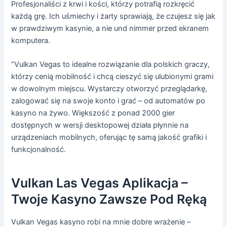
Profesjonaliści z krwi i kości, którzy potrafią rozkręcić
każdą grę. Ich uśmiechy i żarty sprawiają, że czujesz się jak
w prawdziwym kasynie, a nie und nimmer przed ekranem
komputera.
“Vulkan Vegas to idealne rozwiązanie dla polskich graczy,
którzy cenią mobilność i chcą cieszyć się ulubionymi grami
w dowolnym miejscu. Wystarczy otworzyć przeglądarkę,
zalogować się na swoje konto i grać – od automatów po
kasyno na żywo. Większość z ponad 2000 gier
dostępnych w wersji desktopowej działa płynnie na
urządzeniach mobilnych, oferując tę samą jakość grafiki i
funkcjonalność.
Vulkan Las Vegas Aplikacja –
Twoje Kasyno Zawsze Pod Ręką
Vulkan Vegas kasyno robi na mnie dobre wrażenie –