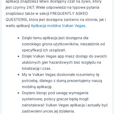
aplikacji znajdziesz łatwo dostępny czat na żywo, który
jest czynny 24/7. Wiele odpowiedzi na typowe pytania
znajdziesz także w sekcji FREQUENTLY ASKED
QUESTIONS, która jest dostępna zarówno na stronie, jak i
watts aplikacji
Aplikacja mobilna Vulkan Vegas
.
Dzięki temu aplikacja jest dostępna dla
szerokiego grona użytkowników, niezależnie od
specyfikacji ich urządzeń.
Dzięki Vulkan Vegas app masz dostęp do swoich
ulubionych gier hazardowych bez względu na
lokalizację i czas.
My w Vulkan Vegas doskonale rozumiemy tę
potrzebę, dlatego z dumą prezentujemy naszą
mobilną aplikację.
Dopiero biorąc pod uwagę wymagania
systemowe, polscy gracze będą mogli
zainstalować Vulkan Vegas aplikacja i actually być
zadowoleni unces jej działania.