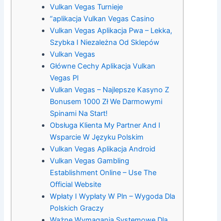
Vulkan Vegas Turnieje
“aplikacja Vulkan Vegas Casino
Vulkan Vegas Aplikacja Pwa – Lekka,
Szybka I Niezależna Od Sklepów
Vulkan Vegas
Główne Cechy Aplikacja Vulkan
Vegas Pl
Vulkan Vegas – Najlepsze Kasyno Z
Bonusem 1000 Zł We Darmowymi
Spinami Na Start!
Obsługa Klienta My Partner And I
Wsparcie W Języku Polskim
Vulkan Vegas Aplikacja Android
Vulkan Vegas Gambling
Establishment Online – Use The
Official Website
Wpłaty I Wypłaty W Pln – Wygoda Dla
Polskich Graczy
Ważne Wymagania Systemowe Dla