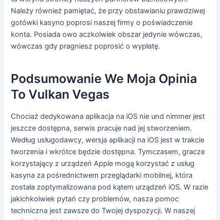
Należy również pamiętać, że przy obstawianiu prawdziwej
gotówki kasyno poprosi naszej firmy o poświadczenie
konta. Posiada owo aczkolwiek obszar jedynie wówczas,
wówczas gdy pragniesz poprosić o wypłatę.
Podsumowanie We Moja Opinia
To Vulkan Vegas
Chociaż dedykowana aplikacja na iOS nie und nimmer jest
jeszcze dostępna, serwis pracuje nad jej stworzeniem.
Według usługodawcy, wersja aplikacji na iOS jest w trakcie
tworzenia i wkrótce będzie dostępna. Tymczasem, gracze
korzystający z urządzeń Apple mogą korzystać z usług
kasyna za pośrednictwem przeglądarki mobilnej, która
została zoptymalizowana pod kątem urządzeń iOS. W razie
jakichkolwiek pytań czy problemów, nasza pomoc
techniczna jest zawsze do Twojej dyspozycji. W naszej