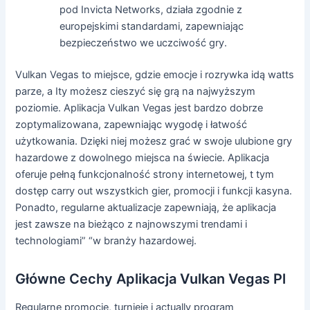
pod Invicta Networks, działa zgodnie z
europejskimi standardami, zapewniając
bezpieczeństwo we uczciwość gry.
Vulkan Vegas to miejsce, gdzie emocje i rozrywka idą watts
parze, a Ity możesz cieszyć się grą na najwyższym
poziomie. Aplikacja Vulkan Vegas jest bardzo dobrze
zoptymalizowana, zapewniając wygodę i łatwość
użytkowania. Dzięki niej możesz grać w swoje ulubione gry
hazardowe z dowolnego miejsca na świecie. Aplikacja
oferuje pełną funkcjonalność strony internetowej, t tym
dostęp carry out wszystkich gier, promocji i funkcji kasyna.
Ponadto, regularne aktualizacje zapewniają, że aplikacja
jest zawsze na bieżąco z najnowszymi trendami i
technologiami” “w branży hazardowej.
Główne Cechy Aplikacja Vulkan Vegas Pl
Regularne promocje, turnieje i actually program