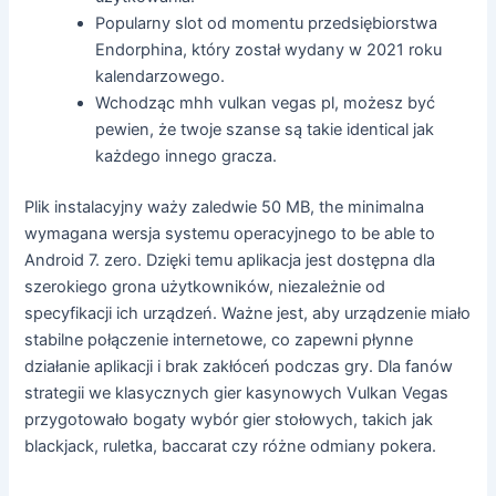
Popularny slot od momentu przedsiębiorstwa
Endorphina, który został wydany w 2021 roku
kalendarzowego.
Wchodząc mhh vulkan vegas pl, możesz być
pewien, że twoje szanse są takie identical jak
każdego innego gracza.
Plik instalacyjny waży zaledwie 50 MB, the minimalna
wymagana wersja systemu operacyjnego to be able to
Android 7. zero. Dzięki temu aplikacja jest dostępna dla
szerokiego grona użytkowników, niezależnie od
specyfikacji ich urządzeń. Ważne jest, aby urządzenie miało
stabilne połączenie internetowe, co zapewni płynne
działanie aplikacji i brak zakłóceń podczas gry. Dla fanów
strategii we klasycznych gier kasynowych Vulkan Vegas
przygotowało bogaty wybór gier stołowych, takich jak
blackjack, ruletka, baccarat czy różne odmiany pokera.