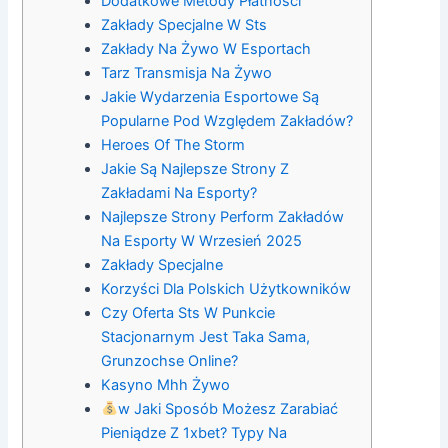
Dodatkowe Metody Płatności
Zakłady Specjalne W Sts
Zakłady Na Żywo W Esportach
Tarz Transmisja Na Żywo
Jakie Wydarzenia Esportowe Są
Popularne Pod Względem Zakładów?
Heroes Of The Storm
Jakie Są Najlepsze Strony Z
Zakładami Na Esporty?
Najlepsze Strony Perform Zakładów
Na Esporty W Wrzesień 2025
Zakłady Specjalne
Korzyści Dla Polskich Użytkowników
Czy Oferta Sts W Punkcie
Stacjonarnym Jest Taka Sama,
Grunzochse Online?
Kasyno Mhh Żywo
w Jaki Sposób Możesz Zarabiać
Pieniądze Z 1xbet? Typy Na