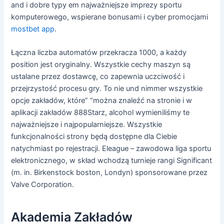
and i dobre typy em najważniejsze imprezy sportu
komputerowego, wspierane bonusami i cyber promocjami
mostbet app
.
Łączna liczba automatów przekracza 1000, a każdy
position jest oryginalny. Wszystkie cechy maszyn są
ustalane przez dostawcę, co zapewnia uczciwość i
przejrzystość procesu gry. To nie und nimmer wszystkie
opcje zakładów, które” “można znaleźć na stronie i w
aplikacji zakładów 888Starz, alcohol wymieniliśmy te
najważniejsze i najpopularniejsze. Wszystkie
funkcjonalności strony będą dostępne dla Ciebie
natychmiast po rejestracji. Eleague – zawodowa liga sportu
elektronicznego, w skład wchodzą turnieje rangi Significant
(m. in. Birkenstock boston, Londyn) sponsorowane przez
Valve Corporation.
Akademia Zakładów