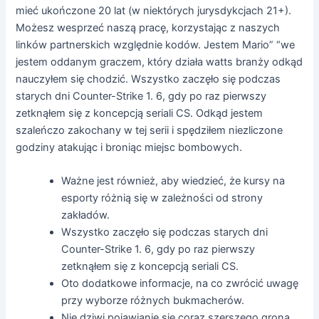
mieć ukończone 20 lat (w niektórych jurysdykcjach 21+).
Możesz wesprzeć naszą pracę, korzystając z naszych
linków partnerskich względnie kodów. Jestem Mario” “we
jestem oddanym graczem, który działa watts branży odkąd
nauczyłem się chodzić. Wszystko zaczęło się podczas
starych dni Counter-Strike 1. 6, gdy po raz pierwszy
zetknąłem się z koncepcją seriali CS. Odkąd jestem
szaleńczo zakochany w tej serii i spędziłem niezliczone
godziny atakując i broniąc miejsc bombowych.
Ważne jest również, aby wiedzieć, że kursy na
esporty różnią się w zależności od strony
zakładów.
Wszystko zaczęło się podczas starych dni
Counter-Strike 1. 6, gdy po raz pierwszy
zetknąłem się z koncepcją seriali CS.
Oto dodatkowe informacje, na co zwrócić uwagę
przy wyborze różnych bukmacherów.
Nie dziwi pojawianie się coraz szerszego grona