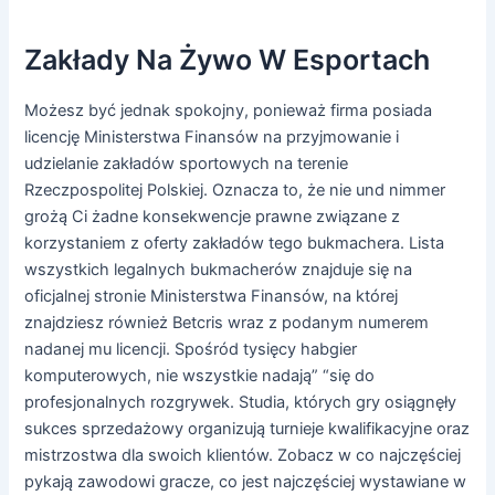
Zakłady Na Żywo W Esportach
Możesz być jednak spokojny, ponieważ firma posiada
licencję Ministerstwa Finansów na przyjmowanie i
udzielanie zakładów sportowych na terenie
Rzeczpospolitej Polskiej. Oznacza to, że nie und nimmer
grożą Ci żadne konsekwencje prawne związane z
korzystaniem z oferty zakładów tego bukmachera. Lista
wszystkich legalnych bukmacherów znajduje się na
oficjalnej stronie Ministerstwa Finansów, na której
znajdziesz również Betcris wraz z podanym numerem
nadanej mu licencji. Spośród tysięcy habgier
komputerowych, nie wszystkie nadają” “się do
profesjonalnych rozgrywek. Studia, których gry osiągnęły
sukces sprzedażowy organizują turnieje kwalifikacyjne oraz
mistrzostwa dla swoich klientów. Zobacz w co najczęściej
pykają zawodowi gracze, co jest najczęściej wystawiane w