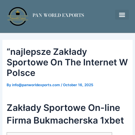
Skip
Post
to
navigation
PAN WORLD EXPORTS
content
“najlepsze Zakłady
Sportowe On The Internet W
Polsce
By
info@panworldexports.com
/
October 16, 2025
Zakłady Sportowe On-line
Firma Bukmacherska 1xbet