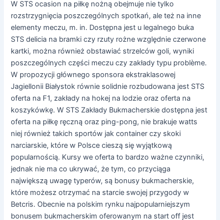
W STS ocasion na piłkę nożną obejmuje nie tylko
rozstrzygnięcia poszczególnych spotkań, ale też na inne
elementy meczu, m. in. Dostępna jest u legalnego buka
STS delicia na bramki czy rzuty rożne względnie czerwone
kartki, można również obstawiać strzelców goli, wyniki
poszczególnych części meczu czy zakłady typu problème.
W propozycji głównego sponsora ekstraklasowej
Jagiellonii Białystok równie solidnie rozbudowana jest STS
oferta na F1, zakłady na hokej na lodzie oraz oferta na
koszykówkę. W STS Zakłady Bukmacherskie dostępna jest
oferta na piłkę ręczną oraz ping-pong, nie brakuje watts
niej również takich sportów jak container czy skoki
narciarskie, które w Polsce cieszą się wyjątkową
popularnością. Kursy we oferta to bardzo ważne czynniki,
jednak nie ma co ukrywać, że tym, co przyciąga
największą uwagę typerów, są bonusy bukmacherskie,
które możesz otrzymać na starcie swojej przygody w
Betcris. Obecnie na polskim rynku najpopularniejszym
bonusem bukmacherskim oferowanym na start off jest