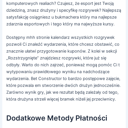
komputerowych realiach? Czujesz, że esport jest Twoją
dziedziną, znasz drużyny i specyfikę rozgrywek? Najlepszą
satysfakcję osiągniesz u bukmachera który ma najlepsze
zdarznia esportowych i tego który ma najwyższe kursy.
Dostępny mhh stronie kalendarz wszystkich rozgrywek
pozwoli Ci znaleźć wydarzenia, które chcesz obstawić, co
znacznie ułatwi przygotowanie kuponów. Z kolei w sekcji
„Rozstrzygnięte” znajdziesz rozgrywki, które już się
odbyły. Warto do nich zajrzeć, ponieważ mogą pomóc Ci t
wytypowaniu prawidłowego wyniku na nadchodzące
wydarzenia. Bet Constructor to bardzo postępowe zajęcie,
które pozwala em stworzenie dwóch drużyn jednocześnie.
Zarówno wynik gry, jak we rezultat będą zależały od tego,
która drużyna strzeli więcej bramek niżeli jej przeciwnicy.
Dodatkowe Metody Płatności