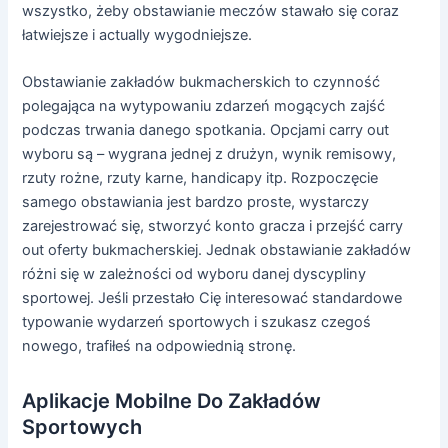
wszystko, żeby obstawianie meczów stawało się coraz
łatwiejsze i actually wygodniejsze.
Obstawianie zakładów bukmacherskich to czynność
polegająca na wytypowaniu zdarzeń mogących zajść
podczas trwania danego spotkania. Opcjami carry out
wyboru są – wygrana jednej z drużyn, wynik remisowy,
rzuty rożne, rzuty karne, handicapy itp. Rozpoczęcie
samego obstawiania jest bardzo proste, wystarczy
zarejestrować się, stworzyć konto gracza i przejść carry
out oferty bukmacherskiej. Jednak obstawianie zakładów
różni się w zależności od wyboru danej dyscypliny
sportowej. Jeśli przestało Cię interesować standardowe
typowanie wydarzeń sportowych i szukasz czegoś
nowego, trafiłeś na odpowiednią stronę.
Aplikacje Mobilne Do Zakładów
Sportowych