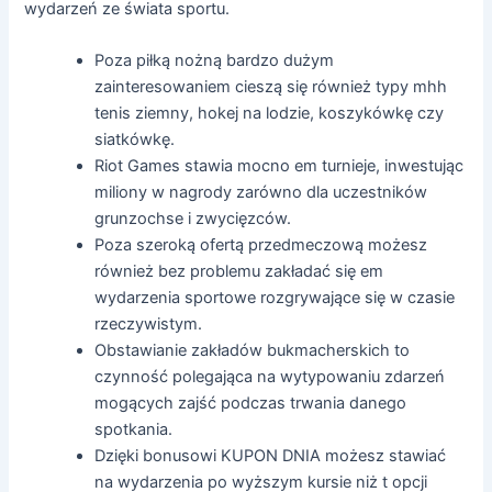
wydarzeń ze świata sportu.
Poza piłką nożną bardzo dużym
zainteresowaniem cieszą się również typy mhh
tenis ziemny, hokej na lodzie, koszykówkę czy
siatkówkę.
Riot Games stawia mocno em turnieje, inwestując
miliony w nagrody zarówno dla uczestników
grunzochse i zwycięzców.
Poza szeroką ofertą przedmeczową możesz
również bez problemu zakładać się em
wydarzenia sportowe rozgrywające się w czasie
rzeczywistym.
Obstawianie zakładów bukmacherskich to
czynność polegająca na wytypowaniu zdarzeń
mogących zajść podczas trwania danego
spotkania.
Dzięki bonusowi KUPON DNIA możesz stawiać
na wydarzenia po wyższym kursie niż t opcji