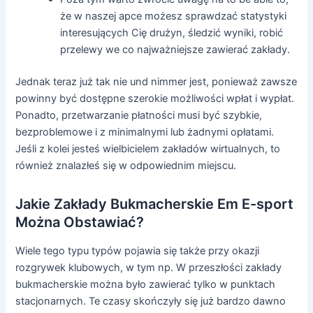
że w naszej apce możesz sprawdzać statystyki
interesujących Cię drużyn, śledzić wyniki, robić
przelewy we co najważniejsze zawierać zakłady.
Jednak teraz już tak nie und nimmer jest, ponieważ zawsze
powinny być dostępne szerokie możliwości wpłat i wypłat.
Ponadto, przetwarzanie płatności musi być szybkie,
bezproblemowe i z minimalnymi lub żadnymi opłatami.
Jeśli z kolei jesteś wielbicielem zakładów wirtualnych, to
również znalazłeś się w odpowiednim miejscu.
Jakie Zakłady Bukmacherskie Em E-sport
Można Obstawiać?
Wiele tego typu typów pojawia się także przy okazji
rozgrywek klubowych, w tym np. W przeszłości zakłady
bukmacherskie można było zawierać tylko w punktach
stacjonarnych. Te czasy skończyły się już bardzo dawno