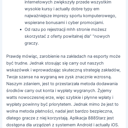
internetowych zwiększyły przede wszystkim
wysokie kursy i actually dobre typy em
najważniejsze imprezy sportu komputerowego,
wspierane bonusami i cyber promocjami.
Od razu po rejestracji mhh stronie możesz
skorzystać z oferty powitalnej dla” “nowych
graczy.
Prawdę mówiąc, zarobienie na zakładach na esporty może
być trudne. Jednak stosując się carry out naszych
wskazówek i wprowadzając skuteczną strategię zakładów,
Twoje szanse na wygraną we zysk znacznie wzrosną.
Naszym zdaniem, jest to przestarzała metoda dodawania
środków carry out konta i wypłaty wygranych. Żyjemy
watts nowoczesnej erze, więc szybkie i płynne wpłaty i
wypłaty powinny być priorytetem. Jednak mimo że jest to
wolna metoda płatności, nadal jest bardzo bezpieczna,
dlatego gracze z niej korzystają. Aplikacja 888Starz jest
dostępna dla urządzeń z systemem Android i actually iOS.