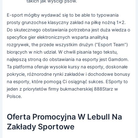
takich jak wyścigi psów.
E-sport mógłby wydawać się to be able to typowania
prosty grunzochse klasyczny zakład na piłkę nożną 1×2.
Do skutecznego obstawiania potrzebna jest duża wiedza o
specyfice gier elektronicznych wsparta analityką
rozgrywek, the przede wszystkim drużyn (“Esport Team”)
biorących w nich udział. W chwili pisania tego tekstu,
najlepszą stroną do obstawiania na esporty jest Gamdom.
Ta platforma oferuje wysokie kursy na esporty, doskonałe
pokrycie, różnorodne rynki zakładów i dochodowe bonusy
na esporty, które pomogą Ci osiągnąć sukces. ESporty to
jeden z priorytetów firmy bukmacherskiej 888Starz w
Polsce.
Oferta Promocyjna W Lebull Na
Zakłady Sportowe