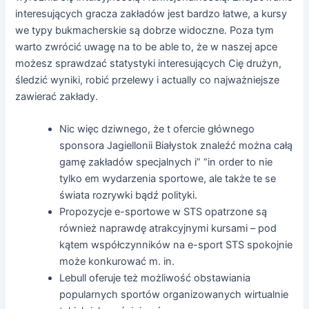
interesujących gracza zakładów jest bardzo łatwe, a kursy
we typy bukmacherskie są dobrze widoczne. Poza tym
warto zwrócić uwagę na to be able to, że w naszej apce
możesz sprawdzać statystyki interesujących Cię drużyn,
śledzić wyniki, robić przelewy i actually co najważniejsze
zawierać zakłady.
Nic więc dziwnego, że t ofercie głównego
sponsora Jagiellonii Białystok znaleźć można całą
gamę zakładów specjalnych i” “in order to nie
tylko em wydarzenia sportowe, ale także te se
świata rozrywki bądź polityki.
Propozycje e-sportowe w STS opatrzone są
również naprawdę atrakcyjnymi kursami – pod
kątem współczynników na e-sport STS spokojnie
może konkurować m. in.
Lebull oferuje też możliwość obstawiania
popularnych sportów organizowanych wirtualnie