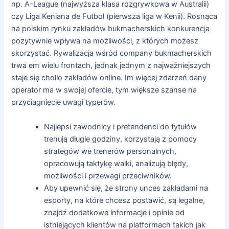
np. A-League (najwyższa klasa rozgrywkowa w Australii)
czy Liga Keniana de Futbol (pierwsza liga w Kenii). Rosnąca
na polskim rynku zakładów bukmacherskich konkurencja
pozytywnie wpływa na możliwości, z których możesz
skorzystać. Rywalizacja wśród company bukmacherskich
trwa em wielu frontach, jednak jednym z najważniejszych
staje się chollo zakładów online. Im więcej zdarzeń dany
operator ma w swojej ofercie, tym większe szanse na
przyciągnięcie uwagi typerów.
Najlepsi zawodnicy i pretendenci do tytułów
trenują długie godziny, korzystają z pomocy
strategów we trenerów personalnych,
opracowują taktykę walki, analizują błędy,
możliwości i przewagi przeciwników.
Aby upewnić się, że strony unces zakładami na
esporty, na które chcesz postawić, są legalne,
znajdź dodatkowe informacje i opinie od
istniejących klientów na platformach takich jak