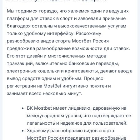
Мы гордимся гораздо, что являемся один из ведущих
платформ для ставок в спорт и завоевали признание
благодаря остальным высококачественным услугам
только удобному интерфейсу. Расхожему
разнообразию видов спорта Мостбет Россия
предложила разнообразные возможности дли ставок.
Его этот дизайн и многочисленных методов
транзакций, включительно банковские переводы,
электронные кошельки и криптовалюты, делают ввод а
вывод средств одним и удобным. Процесс
регистрации на MostBet интуитивно понятен и
занимает всего несколько минут.
БК Mostbet имеет лицензию, дарованную на
международном уровня, что подтверждает ее
легальность и надежное для пользователей.
Здравому разнообразию видов спорта
Мостбет Россия предлагает разнообразные