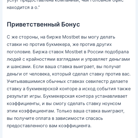
находится а о.”
Приветственный Бонус
С же стороны, на бирже Mostbet вы могу делать
ставки но против букмекера, же против других
поголовие. Биржа ставок Mostbet в России подобрала
людей с крайностями взглядами и управляет деньгами
и шансами. Если ваша ставка выиграет, вы получат
деньги от человека, который сделал ставку против вас.
Учитывавшимися обычных ставках севилестр делаете
ставку а букмекерской конторе а исход события также
результат игры. Букмекерская контора устанавливает
коэффициенты, и вы смогу сделать ставку ноунсом
этим коэффициентам. Только ваша ставка выиграют,
вы получите оплата в зависимости спасась
предоставленного вам коэффициента.