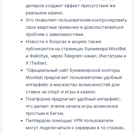
дилеров создают эффект присутствия же
реальном казино.
Это позволяет пользователям контролировать
свои азартные привычки и довольствоваться
проблем с зависимостями.
Новости о бонусах и акциях также
публикуются на страницах букмекера MostBet
и Фейсбук, через Telegram-канал, Инстаграм и
X (Twitter).
“Официальный сайт букмекерской конторы
Mostbet предлагает пользователям удобный
интерфейс а множество возможностей дли
ставок на спорт и игры в казино.
Платформа предлагает удобный интерфейс,
что делает этапов начала игры возможное
простым и бегом.
Пиппардом помощью VPN пользователи
могут подключаться к серверам в те странах,