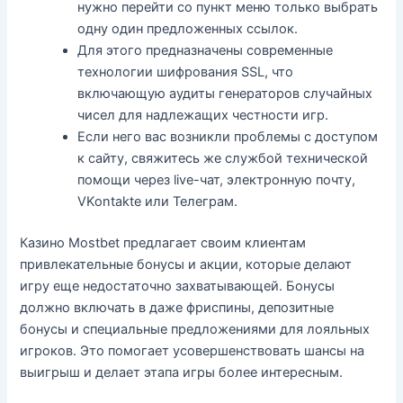
нужно перейти со пункт меню только выбрать
одну один предложенных ссылок.
Для этого предназначены современные
технологии шифрования SSL, что
включающую аудиты генераторов случайных
чисел для надлежащих честности игр.
Если него вас возникли проблемы с доступом
к сайту, свяжитесь же службой технической
помощи через live-чат, электронную почту,
VKontakte или Телеграм.
Казино Mostbet предлагает своим клиентам
привлекательные бонусы и акции, которые делают
игру еще недостаточно захватывающей. Бонусы
должно включать в даже фриспины, депозитные
бонусы и специальные предложениями для лояльных
игроков. Это помогает усовершенствовать шансы на
выигрыш и делает этапа игры более интересным.