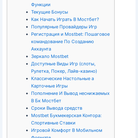
Функции
Текущие Бонусы
Как Начать Играть В Мостбет?
Популярные Провайдеры Игр
Регистрация и Mostbet: Пошаговое
командование По Созданию
Аккаунта
Зеркало Mostbet
Доступные Виды Игр (слоты,
Рулетка, Покер, Лайв-казино)
Классические Настольные а
Карточные Игры
Пополнение И Вывод неснижаемых
В Бк Мостбет
Сроки Вывода средств
Mostbet Букмекерская Контора:
Спортивные Ставки
Игровой Комфорт В Мобильном
Формате