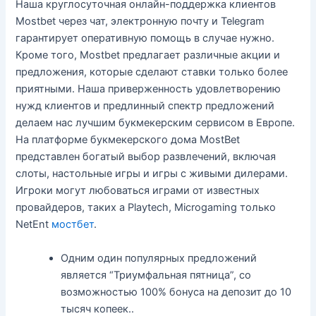
Наша круглосуточная онлайн-поддержка клиентов
Mostbet через чат, электронную почту и Telegram
гарантирует оперативную помощь в случае нужно.
Кроме того, Mostbet предлагает различные акции и
предложения, которые сделают ставки только более
приятными. Наша приверженность удовлетворению
нужд клиентов и предлинный спектр предложений
делаем нас лучшим букмекерским сервисом в Европе.
На платформе букмекерского дома MostBet
представлен богатый выбор развлечений, включая
слоты, настольные игры и игры с живыми дилерами.
Игроки могут любоваться играми от известных
провайдеров, таких а Playtech, Microgaming только
NetEnt
мостбет
.
Одним один популярных предложений
является “Триумфальная пятница”, со
возможностью 100% бонуса на депозит до 10
тысяч копеек..