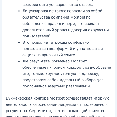
возможности усовершенство ставок.
Лицензирование также повлекли за собой
обязательства компании Mostbet по
соблюдению правил и норм, что создает
дополнительный уровень доверия окружении
пользователей.
Это позволяет игрокам комфортно
пользоваться платформой и участвовать и
акциях на привычный языке.
Же результате, букмекер Мостбет
обеспечивает игроком комфорт, разнообразие
игр, только круглосуточную поддержку,
представляя собой идеальный выбора для
поклонников азартных развлечений.
Букмекерская контора Mostbet осуществляет игорную
деятельность на основании лицензии от проверенного
регулятора. Сертификат, подтверждающий качество
услуг предоставлена компанией, чей головной офис