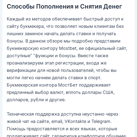
Способы Пополнения и Снятия Денег
Каждый из методов обеспечивает быстрый доступ к
сайту букмекера, что позволяет новым клиентам без
лишних заминок начать делать ставки и получать
бонусы. В данном обзоре мы подробно представим
букмекерскую контору Mostbet, ее официальный сайт,
доступные” “функции и бонусы. Вместе также
проанализируем этап регистрации, входа же
верификации для новой пользователей, чтобы вы
могли легко начнем делать ставки в спорт.
Букмекерская контора МостБет поддерживает
предлинный выбор валют, вплоть доллары США,
долларов, рубли и другие.
Техническая поддержка доступна неустанно через
живой чат на сайте, email, VKontakte и Telegram.
Помощь предоставляется и всех языках, которые
поддерживает сайт, гарантируя комфортное общение