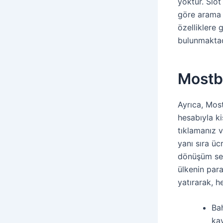
yoktur. Slo
göre arama y
özelliklere 
bulunmaktad
Mostbe
Ayrıca, Most
hesabıyla ki
tıklamanız v
yanı sıra üc
dönüşüm seç
ülkenin par
yatırarak, h
Bah
ka