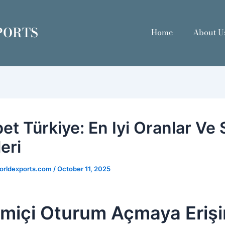
PORTS
Home
About U
et Türkiye: En Iyi Oranlar Ve
eri
orldexports.com
/
October 11, 2025
imiçi Oturum Açmaya Erişi