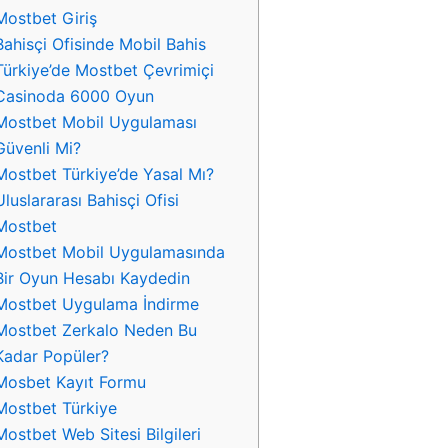
Mostbet Giriş
Bahisçi Ofisinde Mobil Bahis
Türkiye’de Mostbet Çevrimiçi
Casinoda 6000 Oyun
Mostbet Mobil Uygulaması
Güvenli Mi?
Mostbet Türkiye’de Yasal Mı?
Uluslararası Bahisçi Ofisi
Mostbet
Mostbet Mobil Uygulamasında
Bir Oyun Hesabı Kaydedin
Mostbet Uygulama İndirme
Mostbet Zerkalo Neden Bu
Kadar Popüler?
Mosbet Kayıt Formu
Mostbet Türkiye
Mostbet Web Sitesi Bilgileri