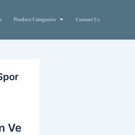
s
Product Categories
Contact Us
 Spor
n Ve