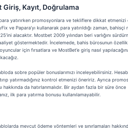
 Giriş, Kayıt, Doğrulama
ara yatırırken promosyonlara ve tekliflere dikkat etmenizi ö
Fix ve Papara’yı kullanarak para yatırıldığı zaman, bahisçi n
5’ini alacaktır. Mostbet 2009 yılından beri varlığını sürdür
aliyet göstermektedir. İncelemede, bahis bürosunun özellikl
 oyuncular için fırsatlara ve MostBet’e giriş nasıl yapılacağı
kacağız.
bloda sobre popüler bonuslarımızı inceleyebilirsiniz. Hesabı
tırıp yatırmadığınız kontrol etmenizi öneririz. Ayrıca prom
 hakkında da hatırlanmalıdır. Bir aydan fazla bir süre önce
ız, ilk para yatırma bonusu kullanılamayabilir.
ablolarda mevcut ödeme yöntemleri ve sınırlamaları hakkınd