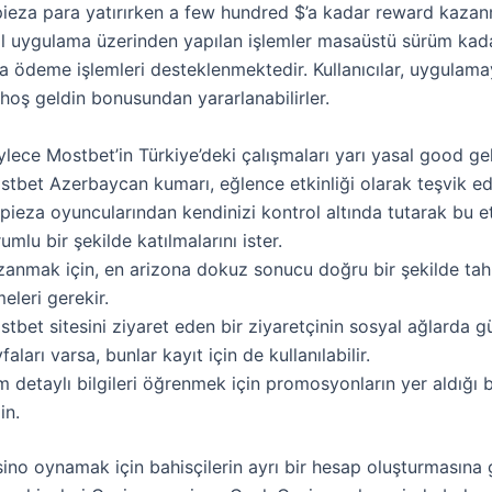
ieza para yatırırken a few hundred $’a kadar reward kazan
il uygulama üzerinden yapılan işlemler masaüstü sürüm kadar
 ödeme işlemleri desteklenmektedir. Kullanıcılar, uygulamay
hoş geldin bonusundan yararlanabilirler.
lece Mostbet’in Türkiye’deki çalışmaları yarı yasal good gel
stbet Azerbaycan kumarı, eğlence etkinliği olarak teşvik ed
ieza oyuncularından kendinizi kontrol altında tutarak bu et
umlu bir şekilde katılmalarını ister.
zanmak için, en arizona dokuz sonucu doğru bir şekilde ta
eleri gerekir.
tbet sitesini ziyaret eden bir ziyaretçinin sosyal ağlarda g
faları varsa, bunlar kayıt için de kullanılabilir.
m detaylı bilgileri öğrenmek için promosyonların yer aldığ
in.
ino oynamak için bahisçilerin ayrı bir hesap oluşturmasına