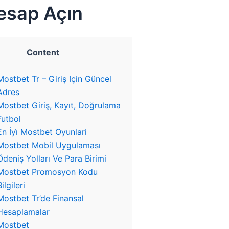
esap Açın
Content
Mostbet Tr – Giriş Için Güncel
Adres
Mostbet Giriş, Kayıt, Doğrulama
Futbol
En İyi̇ Mostbet Oyunlari
Mostbet Mobil Uygulaması
Ödeniş Yolları Ve Para Birimi
Mostbet Promosyon Kodu
Bilgileri
Mostbet Tr’de Finansal
Hesaplamalar
Mostbet