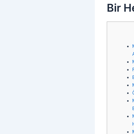
Bir H