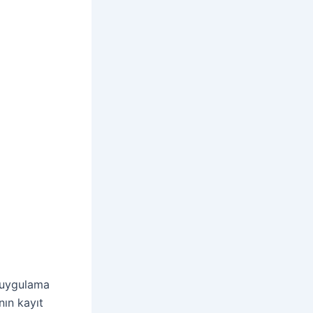
ı uygulama
nın kayıt