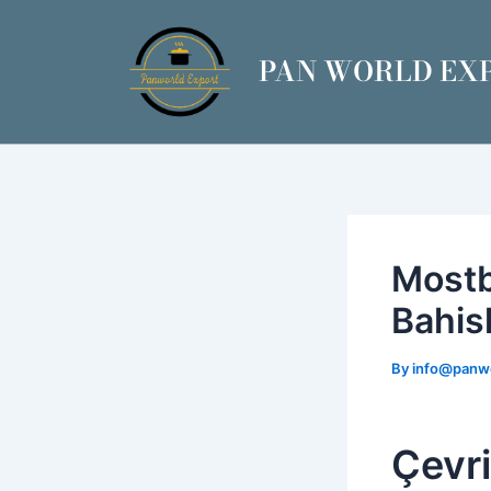
Skip
Post
to
navigation
PAN WORLD EX
content
Mostb
Bahisl
By
info@panw
Çevr