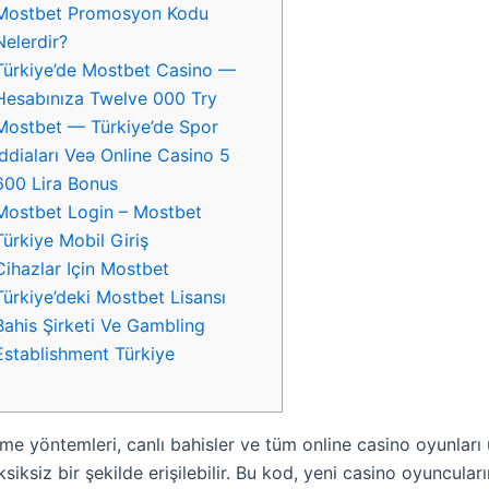
Mostbet Promosyon Kodu
Nelerdir?
Türkiye’de Mostbet Casino —
Hesabınıza Twelve 000 Try
Mostbet — Türkiye’de Spor
Iddiaları Veə Online Casino 5
600 Lira Bonus
Mostbet Login – Mostbet
Türkiye Mobil Giriş
Cihazlar Için Mostbet
Türkiye’deki Mostbet Lisansı
Bahis Şirketi Ve Gambling
Establishment Türkiye
me yöntemleri, canlı bahisler ve tüm online casino oyunlar
siksiz bir şekilde erişilebilir. Bu kod, yeni casino oyuncuları