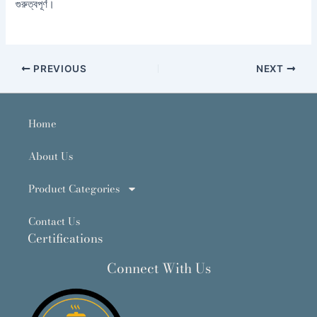
গুরুত্বপূর্ণ।
PREVIOUS
NEXT
Home
About Us
Product Categories
Contact Us
Certifications
Connect With Us