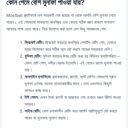
কোন গেমে বেশি মুনাফা পাওয়া যায়?
Mostbet প্ল্যাটফর্মে বেশ কয়েকটি গেম রয়েছে যা থেকে আপনি বেশি মুনাফা পেতে
পারেন। এই গেমগুলো সাধারণত জনপ্রিয় এবং খেলায় সঠিক জ্ঞান থাকলে ফলাফল
আপনার পক্ষে যেতে পারে। নিচে উল্লেখ করা হলো বেশ কিছু লাভজনক গেম:
ক্রিকেট বেটিং:
ক্রিকেট সবচেয়ে জনপ্রিয় স্পোর্টস বেটিং গেম, যেখানে
ম্যাচ বিশ্লেষণ করে সঠিক দলে বেট করলে লাভের সম্ভাবনা বেশি।
ফুটবল বেটিং:
ফুটবল ম্যাচের উপর বেটিং করা হয় বিভিন্ন ক্যাটাগরিতে –
যেমন মোট গোল, দলীয় স্কোর ইত্যাদি। এই গেমেও ভালো মুনাফা পাওয়া
যায়।
অনলাইন ক্যাসিনো:
ব্ল্যাকজ্যাক, রুলেট, স্লট মেশিন গেমগুলো দ্রুত
মুনাফা এনেছে অনেক ব্যবহারকারীর জন্য। তবে এগুলোতে কিছুটা
ভাগ্যও কাজ করে।
টাই গেমস:
যেমন টাকা রুলেট বা আরকেড গেম যেখানে দ্রুত রিটার্ন পাওয়া
সম্ভব।
লাইভ বেটিং:
খেলা চলাকালীন বেটিং করে আপনি প্রতিমুহূর্তে বেট করতে
পারেন যা মুনাফার সুযোগ বাড়ায়।