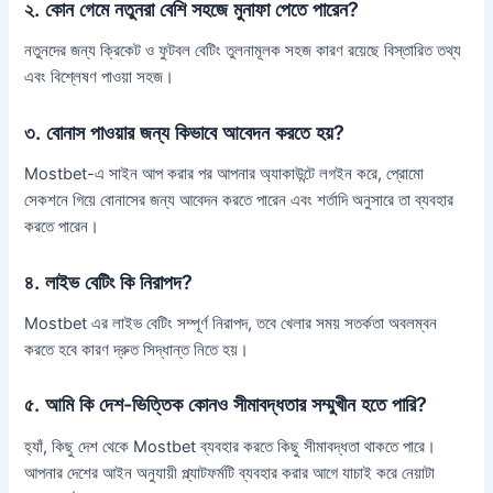
২. কোন গেমে নতুনরা বেশি সহজে মুনাফা পেতে পারেন?
নতুনদের জন্য ক্রিকেট ও ফুটবল বেটিং তুলনামূলক সহজ কারণ রয়েছে বিস্তারিত তথ্য
এবং বিশ্লেষণ পাওয়া সহজ।
৩. বোনাস পাওয়ার জন্য কিভাবে আবেদন করতে হয়?
Mostbet-এ সাইন আপ করার পর আপনার অ্যাকাউন্টে লগইন করে, প্রোমো
সেকশনে গিয়ে বোনাসের জন্য আবেদন করতে পারেন এবং শর্তাদি অনুসারে তা ব্যবহার
করতে পারেন।
৪. লাইভ বেটিং কি নিরাপদ?
Mostbet এর লাইভ বেটিং সম্পূর্ণ নিরাপদ, তবে খেলার সময় সতর্কতা অবলম্বন
করতে হবে কারণ দ্রুত সিদ্ধান্ত নিতে হয়।
৫. আমি কি দেশ-ভিত্তিক কোনও সীমাবদ্ধতার সম্মুখীন হতে পারি?
হ্যাঁ, কিছু দেশ থেকে Mostbet ব্যবহার করতে কিছু সীমাবদ্ধতা থাকতে পারে।
আপনার দেশের আইন অনুযায়ী প্ল্যাটফর্মটি ব্যবহার করার আগে যাচাই করে নেয়াটা