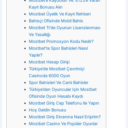
Mostbet’e Kaydolun Ve %125’e Varan
Kayıt Bonusu Alın
Mostbet Üyelik Ve Kayıt Rehberi
Bahisçi Ofisinde Mobil Bahis
Mostbet Tr’de Oyunun Lisanslanması
Ve Yasallığı
Mostbet Promosyon Kodu Nedir?
Mostbet’te Spor Bahisleri Nasıl
Yapılır?
Mostbet Hesap Girişi
Türkiye’de Mostbet Çevrimiçi
Casinoda 6000 Oyun
Spor Bahisleri Ve Canlı Bahisler
Türkiye’den Oyuncular Için Mostbet
Ofisinde Oyun Hesabı Kaydı
Mostbet Giriş Сep Telefonu Ile Yapın
Hoş Geldin Bonusu
Mostbet Giriş Ekranına Nasıl Erişirim?
Mostbet Casino Ve Popüler Oyunlar