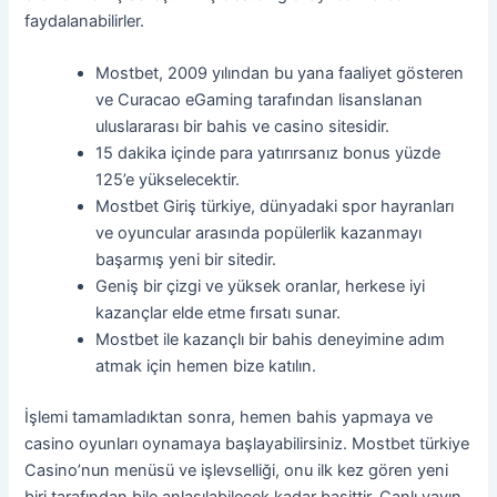
faydalanabilirler.
Mostbet, 2009 yılından bu yana faaliyet gösteren
ve Curacao eGaming tarafından lisanslanan
uluslararası bir bahis ve casino sitesidir.
15 dakika içinde para yatırırsanız bonus yüzde
125’e yükselecektir.
Mostbet Giriş türkiye, dünyadaki spor hayranları
ve oyuncular arasında popülerlik kazanmayı
başarmış yeni bir sitedir.
Geniş bir çizgi ve yüksek oranlar, herkese iyi
kazançlar elde etme fırsatı sunar.
Mostbet ile kazançlı bir bahis deneyimine adım
atmak için hemen bize katılın.
İşlemi tamamladıktan sonra, hemen bahis yapmaya ve
casino oyunları oynamaya başlayabilirsiniz. Mostbet türkiye
Casino’nun menüsü ve işlevselliği, onu ilk kez gören yeni
biri tarafından bile anlaşılabilecek kadar basittir. Canlı yayın