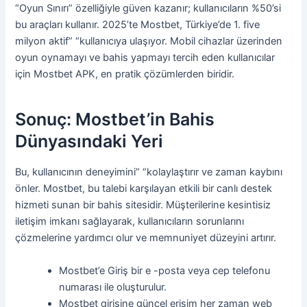
“Oyun Sınırı” özelliğiyle güven kazanır; kullanıcıların %50’si
bu araçları kullanır. 2025’te Mostbet, Türkiye’de 1. five
milyon aktif” “kullanıcıya ulaşıyor. Mobil cihazlar üzerinden
oyun oynamayı ve bahis yapmayı tercih eden kullanıcılar
için Mostbet APK, en pratik çözümlerden biridir.
Sonuç: Mostbet’in Bahis
Dünyasındaki Yeri
Bu, kullanıcının deneyimini” “kolaylaştırır ve zaman kaybını
önler. Mostbet, bu talebi karşılayan etkili bir canlı destek
hizmeti sunan bir bahis sitesidir. Müşterilerine kesintisiz
iletişim imkanı sağlayarak, kullanıcıların sorunlarını
çözmelerine yardımcı olur ve memnuniyet düzeyini artırır.
Mostbet’e Giriş bir e -posta veya cep telefonu
numarası ile oluşturulur.
Mostbet girişine güncel erişim her zaman web