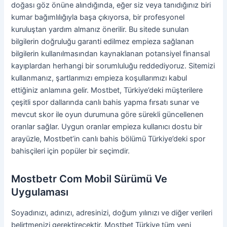
doğası göz önüne alındığında, eğer siz veya tanıdığınız biri
kumar bağımlılığıyla başa çıkıyorsa, bir profesyonel
kuruluştan yardım almanız önerilir. Bu sitede sunulan
bilgilerin doğruluğu garanti edilmez empieza sağlanan
bilgilerin kullanılmasından kaynaklanan potansiyel finansal
kayıplardan herhangi bir sorumluluğu reddediyoruz. Sitemizi
kullanmanız, şartlarımızı empieza koşullarımızı kabul
ettiğiniz anlamına gelir. Mostbet, Türkiye’deki müşterilere
çeşitli spor dallarında canlı bahis yapma fırsatı sunar ve
mevcut skor ile oyun durumuna göre sürekli güncellenen
oranlar sağlar. Uygun oranlar empieza kullanıcı dostu bir
arayüzle, Mostbet’in canlı bahis bölümü Türkiye’deki spor
bahisçileri için popüler bir seçimdir.
Mostbetr Com Mobil Sürümü Ve
Uygulaması
Soyadınızı, adınızı, adresinizi, doğum yılınızı ve diğer verileri
belirtmenizi gerektirecektir. Mostbet Türkiye tüm yeni