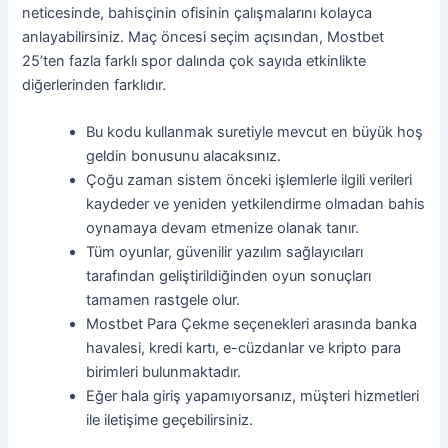
neticesinde, bahisçinin ofisinin çalışmalarını kolayca
anlayabilirsiniz. Maç öncesi seçim açısından, Mostbet
25’ten fazla farklı spor dalında çok sayıda etkinlikte
diğerlerinden farklıdır.
Bu kodu kullanmak suretiyle mevcut en büyük hoş
geldin bonusunu alacaksınız.
Çoğu zaman sistem önceki işlemlerle ilgili verileri
kaydeder ve yeniden yetkilendirme olmadan bahis
oynamaya devam etmenize olanak tanır.
Tüm oyunlar, güvenilir yazılım sağlayıcıları
tarafından geliştirildiğinden oyun sonuçları
tamamen rastgele olur.
Mostbet Para Çekme seçenekleri arasında banka
havalesi, kredi kartı, e-cüzdanlar ve kripto para
birimleri bulunmaktadır.
Eğer hala giriş yapamıyorsanız, müşteri hizmetleri
ile iletişime geçebilirsiniz.