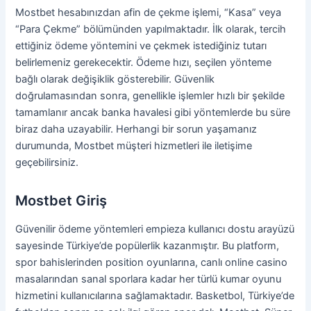
Mostbet hesabınızdan afin de çekme işlemi, “Kasa” veya
“Para Çekme” bölümünden yapılmaktadır. İlk olarak, tercih
ettiğiniz ödeme yöntemini ve çekmek istediğiniz tutarı
belirlemeniz gerekecektir. Ödeme hızı, seçilen yönteme
bağlı olarak değişiklik gösterebilir. Güvenlik
doğrulamasından sonra, genellikle işlemler hızlı bir şekilde
tamamlanır ancak banka havalesi gibi yöntemlerde bu süre
biraz daha uzayabilir. Herhangi bir sorun yaşamanız
durumunda, Mostbet müşteri hizmetleri ile iletişime
geçebilirsiniz.
Mostbet Giriş
Güvenilir ödeme yöntemleri empieza kullanıcı dostu arayüzü
sayesinde Türkiye’de popülerlik kazanmıştır. Bu platform,
spor bahislerinden position oyunlarına, canlı online casino
masalarından sanal sporlara kadar her türlü kumar oyunu
hizmetini kullanıcılarına sağlamaktadır. Basketbol, Türkiye’de