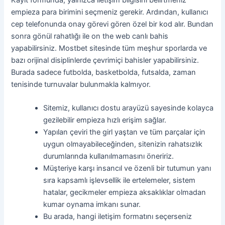
empieza para birimini seçmeniz gerekir. Ardından, kullanıcı
cep telefonunda onay görevi gören özel bir kod alır. Bundan
sonra gönül rahatlığı ile on the web canlı bahis
yapabilirsiniz. Mostbet sitesinde tüm meşhur sporlarda ve
bazı orijinal disiplinlerde çevrimiçi bahisler yapabilirsiniz.
Burada sadece futbolda, basketbolda, futsalda, zaman
tenisinde turnuvalar bulunmakla kalmıyor.
Sitemiz, kullanıcı dostu arayüzü sayesinde kolayca
gezilebilir empieza hızlı erişim sağlar.
Yapılan çeviri the girl yaştan ve tüm parçalar için
uygun olmayabileceğinden, sitenizin rahatsızlık
durumlarında kullanılmamasını öneririz.
Müşteriye karşı insancıl ve özenli bir tutumun yanı
sıra kapsamlı işlevsellik ile ertelemeler, sistem
hatalar, gecikmeler empieza aksaklıklar olmadan
kumar oynama imkanı sunar.
Bu arada, hangi iletişim formatını seçerseniz