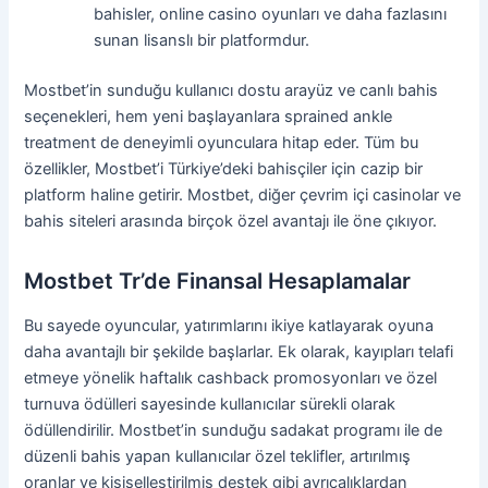
bahisler, online casino oyunları ve daha fazlasını
sunan lisanslı bir platformdur.
Mostbet’in sunduğu kullanıcı dostu arayüz ve canlı bahis
seçenekleri, hem yeni başlayanlara sprained ankle
treatment de deneyimli oyunculara hitap eder. Tüm bu
özellikler, Mostbet’i Türkiye’deki bahisçiler için cazip bir
platform haline getirir. Mostbet, diğer çevrim içi casinolar ve
bahis siteleri arasında birçok özel avantajı ile öne çıkıyor.
Mostbet Tr’de Finansal Hesaplamalar
Bu sayede oyuncular, yatırımlarını ikiye katlayarak oyuna
daha avantajlı bir şekilde başlarlar. Ek olarak, kayıpları telafi
etmeye yönelik haftalık cashback promosyonları ve özel
turnuva ödülleri sayesinde kullanıcılar sürekli olarak
ödüllendirilir. Mostbet’in sunduğu sadakat programı ile de
düzenli bahis yapan kullanıcılar özel teklifler, artırılmış
oranlar ve kişiselleştirilmiş destek gibi ayrıcalıklardan