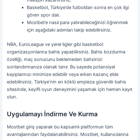
Basketbol, Türkiye’de futboldan sonra en çok ilgi
gören spor dalı.
Mostbet’e nasıl para yatırabileceğinizi öğrenmek
için aşağıdaki adımları takip edebilirsiniz.
NBA, EuroLeague ve yerel ligler gibi basketbol
organizasyonlarına bahis yapabilirsiniz. Bahis bozdurma
özelliği, maç sonucunu beklemeden bahsinizi
sonlandırmanıza olanak tanır. Bu sayede potansiyel
kayıplarınızı minimize edebilir veya erken kazanç elde
edebilirsiniz. Türkiye’nin en köklü empieza güvenilir bahis
sitesinde, keyifli oyun deneyimini yaşamak için hemen kayıt
olun.
Uygulamayı İndirme Ve Kurma
Mostbet giriş yaparak bu kapsamlı platformun tüm
avantajlarından faydalanabilirsiniz. Mostbet, kullanıcılarına