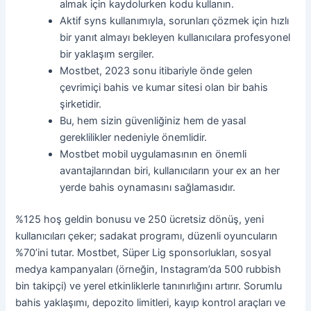
almak için kaydolurken kodu kullanın.
Aktif syns kullanımıyla, sorunları çözmek için hızlı
bir yanıt almayı bekleyen kullanıcılara profesyonel
bir yaklaşım sergiler.
Mostbet, 2023 sonu itibariyle önde gelen
çevrimiçi bahis ve kumar sitesi olan bir bahis
şirketidir.
Bu, hem sizin güvenliğiniz hem de yasal
gereklilikler nedeniyle önemlidir.
Mostbet mobil uygulamasının en önemli
avantajlarından biri, kullanıcıların your ex an her
yerde bahis oynamasını sağlamasıdır.
%125 hoş geldin bonusu ve 250 ücretsiz dönüş, yeni
kullanıcıları çeker; sadakat programı, düzenli oyuncuların
%70’ini tutar. Mostbet, Süper Lig sponsorlukları, sosyal
medya kampanyaları (örneğin, Instagram’da 500 rubbish
bin takipçi) ve yerel etkinliklerle tanınırlığını artırır. Sorumlu
bahis yaklaşımı, depozito limitleri, kayıp kontrol araçları ve