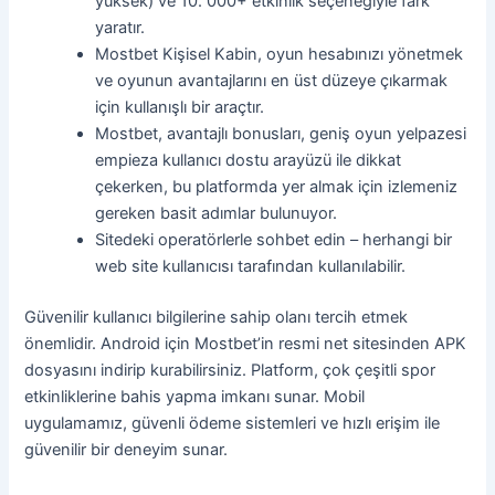
yüksek) ve 10. 000+ etkinlik seçeneğiyle fark
yaratır.
Mostbet Kişisel Kabin, oyun hesabınızı yönetmek
ve oyunun avantajlarını en üst düzeye çıkarmak
için kullanışlı bir araçtır.
Mostbet, avantajlı bonusları, geniş oyun yelpazesi
empieza kullanıcı dostu arayüzü ile dikkat
çekerken, bu platformda yer almak için izlemeniz
gereken basit adımlar bulunuyor.
Sitedeki operatörlerle sohbet edin – herhangi bir
web site kullanıcısı tarafından kullanılabilir.
Güvenilir kullanıcı bilgilerine sahip olanı tercih etmek
önemlidir. Android için Mostbet’in resmi net sitesinden APK
dosyasını indirip kurabilirsiniz. Platform, çok çeşitli spor
etkinliklerine bahis yapma imkanı sunar. Mobil
uygulamamız, güvenli ödeme sistemleri ve hızlı erişim ile
güvenilir bir deneyim sunar.