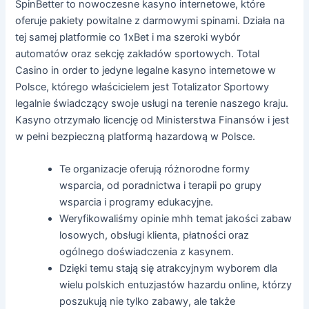
SpinBetter to nowoczesne kasyno internetowe, które
oferuje pakiety powitalne z darmowymi spinami. Działa na
tej samej platformie co 1xBet i ma szeroki wybór
automatów oraz sekcję zakładów sportowych. Total
Casino in order to jedyne legalne kasyno internetowe w
Polsce, którego właścicielem jest Totalizator Sportowy
legalnie świadczący swoje usługi na terenie naszego kraju.
Kasyno otrzymało licencję od Ministerstwa Finansów i jest
w pełni bezpieczną platformą hazardową w Polsce.
Te organizacje oferują różnorodne formy
wsparcia, od poradnictwa i terapii po grupy
wsparcia i programy edukacyjne.
Weryfikowaliśmy opinie mhh temat jakości zabaw
losowych, obsługi klienta, płatności oraz
ogólnego doświadczenia z kasynem.
Dzięki temu stają się atrakcyjnym wyborem dla
wielu polskich entuzjastów hazardu online, którzy
poszukują nie tylko zabawy, ale także