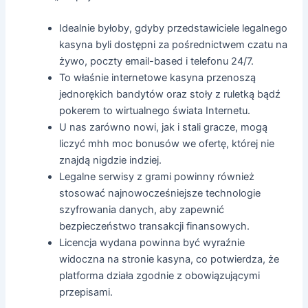
Idealnie byłoby, gdyby przedstawiciele legalnego
kasyna byli dostępni za pośrednictwem czatu na
żywo, poczty email-based i telefonu 24/7.
To właśnie internetowe kasyna przenoszą
jednorękich bandytów oraz stoły z ruletką bądź
pokerem to wirtualnego świata Internetu.
U nas zarówno nowi, jak i stali gracze, mogą
liczyć mhh moc bonusów we ofertę, której nie
znajdą nigdzie indziej.
Legalne serwisy z grami powinny również
stosować najnowocześniejsze technologie
szyfrowania danych, aby zapewnić
bezpieczeństwo transakcji finansowych.
Licencja wydana powinna być wyraźnie
widoczna na stronie kasyna, co potwierdza, że
platforma działa zgodnie z obowiązującymi
przepisami.