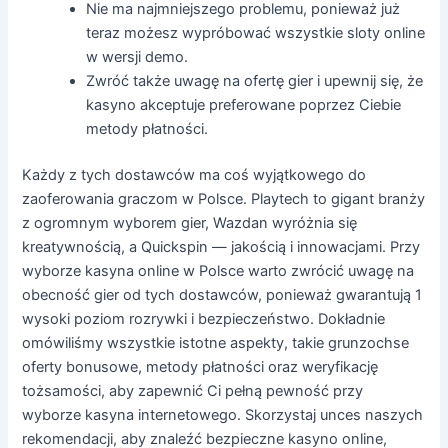
Nie ma najmniejszego problemu, ponieważ już
teraz możesz wypróbować wszystkie sloty online
w wersji demo.
Zwróć także uwagę na ofertę gier i upewnij się, że
kasyno akceptuje preferowane poprzez Ciebie
metody płatności.
Każdy z tych dostawców ma coś wyjątkowego do
zaoferowania graczom w Polsce. Playtech to gigant branży
z ogromnym wyborem gier, Wazdan wyróżnia się
kreatywnością, a Quickspin — jakością i innowacjami. Przy
wyborze kasyna online w Polsce warto zwrócić uwagę na
obecność gier od tych dostawców, ponieważ gwarantują 1
wysoki poziom rozrywki i bezpieczeństwo. Dokładnie
omówiliśmy wszystkie istotne aspekty, takie grunzochse
oferty bonusowe, metody płatności oraz weryfikację
tożsamości, aby zapewnić Ci pełną pewność przy
wyborze kasyna internetowego. Skorzystaj unces naszych
rekomendacji, aby znaleźć bezpieczne kasyno online,