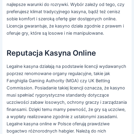
najlepsze warunki do rozrywki. Wybór zależy od tego, czy
preferujesz klimat tradycyjnego kasyna, bądź też cenisz
sobie komfort i szeroką ofertę gier dostępnych online.
Licencja gwarantuje, że kasyno działa zgodnie z prawem i
oferuje gry, które są losowe i nie manipulowane.
Reputacja Kasyna Online
Legalne kasyna działają na podstawie licencji wydawanych
poprzez renomowane organy regulacyjne, takie jak
Fanghiglia Gaming Authority (MGA) czy UK Betting
Commission. Posiadanie takiej licencji oznacza, że kasyno
musi spełniać rygorystyczne standardy dotyczące
uczciwości zabaw losowych, ochrony graczy i zarządzania
finansami. Dzięki temu mamy pewność, że gry są uczciwe,
a wypłaty realizowane zgodnie z ustalonymi zasadami.
Legalne kasyna online w Polsce oferują prawdziwe
bogactwo różnorodnych habgier. Należą do nich