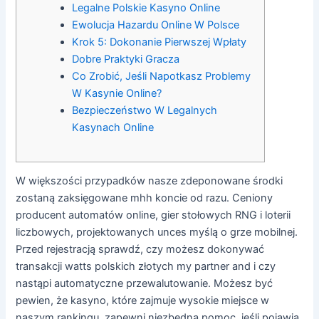
Legalne Polskie Kasyno Online
Ewolucja Hazardu Online W Polsce
Krok 5: Dokonanie Pierwszej Wpłaty
Dobre Praktyki Gracza
Co Zrobić, Jeśli Napotkasz Problemy
W Kasynie Online?
Bezpieczeństwo W Legalnych
Kasynach Online
W większości przypadków nasze zdeponowane środki
zostaną zaksięgowane mhh koncie od razu. Ceniony
producent automatów online, gier stołowych RNG i loterii
liczbowych, projektowanych unces myślą o grze mobilnej.
Przed rejestracją sprawdź, czy możesz dokonywać
transakcji watts polskich złotych my partner and i czy
nastąpi automatyczne przewalutowanie. Możesz być
pewien, że kasyno, które zajmuje wysokie miejsce w
naszym rankingu, zapewni niezbędną pomoc, jeśli pojawią