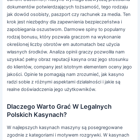
dokumentów potwierdzających tożsamość, tego rodzaju
jak dowód osobisty, paszport czy rachunek za media. Ten
krok jest niezbędny dla zapewnienia bezpieczeństwa i
zapobiegania oszustwom. Darmowe spiny to popularny
rodzaj bonusu, który pozwala graczom na wykonanie
określonej liczby obrotów em automatach bez użycia
własnych środków. Analiza opinii graczy pozwoliła nam
uzyskać pełny obraz reputacji kasyna oraz jego stosunku
do klientów, company jest istotnym elementem oceny jego
jakości. Opinie te pomagają nam zrozumieć, jak kasyno
radzi sobie z różnymi aspektami działalności i jakie są
realne doświadczenia jego użytkowników.
Dlaczego Warto Grać W Legalnych
Polskich Kasynach?
W najlepszych kasynach maszyny są posegregowane
zgodnie z kategoriami i motywem rozgrywki. W kasynach