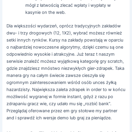
mógł z łatwością zlecać wpłaty i wypłaty w
kasynie on the web.
Dla większości wydarzeń, oprócz tradycyjnych zakładów
dwu- i trzy drogowych (12, 1X2), wybrać możesz również
setki innych rynków. Kursy na zakłady powstają w oparciu
o najbardziej nowoczesne algorytmy, dzięki czemu są one
odpowiednio wysokie i atrakcyjne. Już teraz t naszym
serwisie znaleźć możesz wyjątkową kategorię gry scratch,
gdzie znajdziesz mnóstwo niezwykłych gier-zdrapek. Taka
manera gry na całym świecie zawsze cieszyła się
ogromnym zainteresowaniem wśród osób unces żyłką
hazardzisty. Największa zaleta zdrapek in order to w końcu
możliwość wygranej w formie instant, gdyż z razu po
zdrapaniu gracz wie, czy udało mu się „rozbić bank”.
Przeglądaj oferowane przez em gry stołowe my partner
and i sprawdź ich wersje demo lub graj za pieniądze.