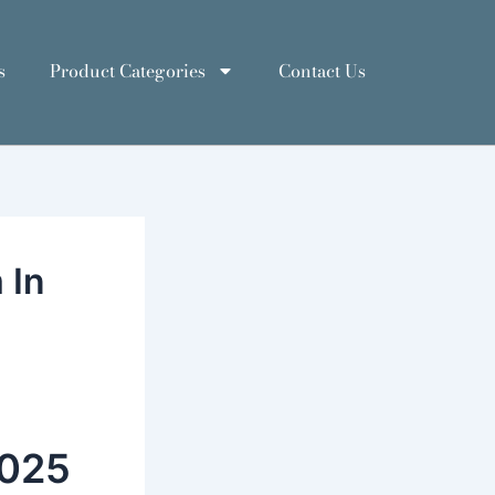
s
Product Categories
Contact Us
 In
2025