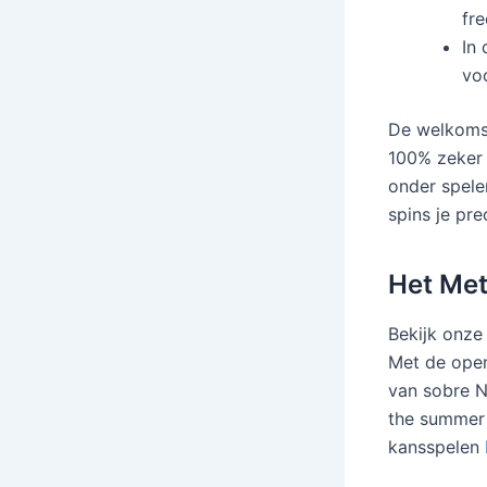
fre
In
vo
De welkomstb
100% zeker w
onder spele
spins je pre
Het Met
Bekijk onze
Met de ope
van sobre N
the summer 
kansspelen