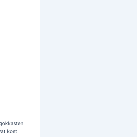
 gokkasten
wat kost