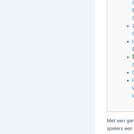
Met een gem
spelers een