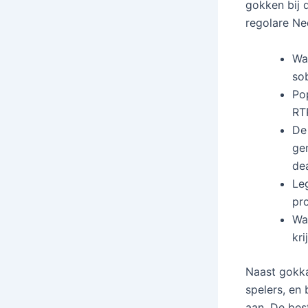
gokken bij 
regolare Ned
Wa
sob
Po
RT
De
ge
de
Le
pr
Wa
kri
Naast gokkas
spelers, en 
aan. De bes