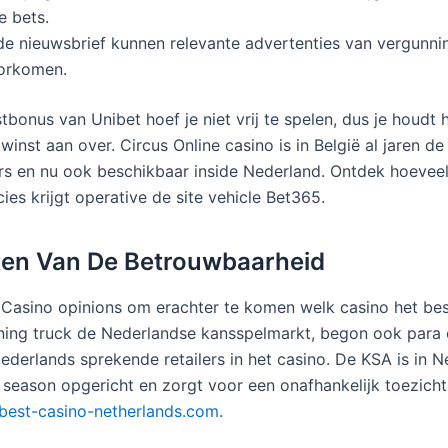
e bets.
 de nieuwsbrief kunnen relevante advertenties van vergunn
orkomen.
onus van Unibet hoef je niet vrij te spelen, dus je houdt h
inst aan over. Circus Online casino is in België al jaren d
rs en nu ook beschikbaar inside Nederland. Ontdek hoeveel
cies krijgt operative de site vehicle Bet365.
en Van De Betrouwbaarheid
 Casino opinions om erachter te komen welk casino het best 
ning truck de Nederlandse kansspelmarkt, begon ook para
ederlands sprekende retailers in het casino. De KSA is in N
season opgericht en zorgt voor een onafhankelijk toezich
best-casino-netherlands.com
.