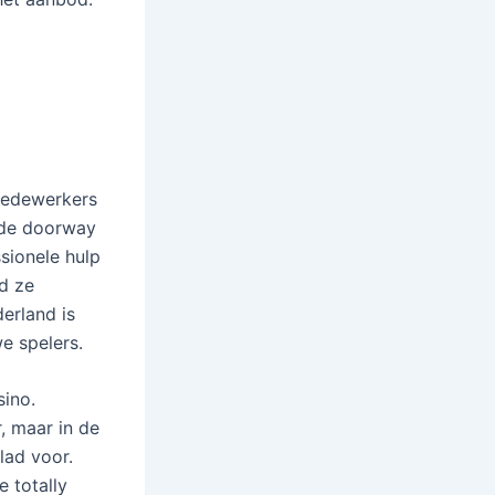
kmedewerkers
 de doorway
sionele hulp
rd ze
erland is
e spelers.
sino.
r, maar in de
lad voor.
e totally