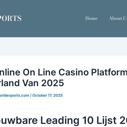
PORTS
Home
About U
nline On Line Casino Platform
land Van 2025
orldexports.com
/
October 17, 2025
ouwbare Leading 10 Lijst 