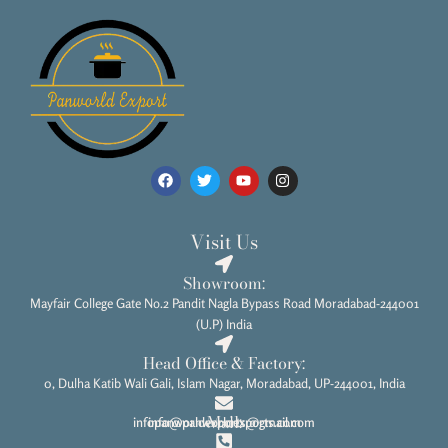
F
T
Y
I
a
w
o
n
c
i
u
s
e
t
t
t
b
t
u
a
Visit Us
o
e
b
g
o
r
e
r
k
a
Showroom:
m
Mayfair College Gate No.2 Pandit Nagla Bypass Road Moradabad-244001
(U.P) India
Head Office & Factory:
0, Dulha Katib Wali Gali, Islam Nagar, Moradabad, UP-244001, India
Mail:
infopanworldexports@gmail.com
info@panworldexports.com