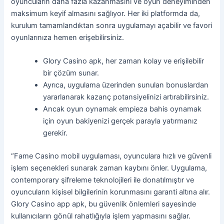
oyuncuların daha fazla kazanmasını ve oyun deneyiminden
maksimum keyif almasını sağlıyor. Her iki platformda da,
kurulum tamamlandıktan sonra uygulamayı açabilir ve favori
oyunlarınıza hemen erişebilirsiniz.
Glory Casino apk, her zaman kolay ve erişilebilir
bir çözüm sunar.
Ayrıca, uygulama üzerinden sunulan bonuslardan
yararlanarak kazanç potansiyelinizi artırabilirsiniz.
Ancak oyun oynamak empieza bahis oynamak
için oyun bakiyenizi gerçek parayla yatırmanız
gerekir.
“Fame Casino mobil uygulaması, oyunculara hızlı ve güvenli
işlem seçenekleri sunarak zaman kaybını önler. Uygulama,
contemporary şifreleme teknolojileri ile donatılmıştır ve
oyuncuların kişisel bilgilerinin korunmasını garanti altına alır.
Glory Casino app apk, bu güvenlik önlemleri sayesinde
kullanıcıların gönül rahatlığıyla işlem yapmasını sağlar.