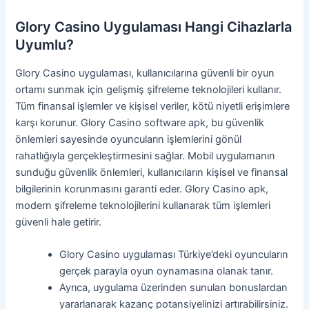
Glory Casino Uygulaması Hangi Cihazlarla
Uyumlu?
Glory Casino uygulaması, kullanıcılarına güvenli bir oyun
ortamı sunmak için gelişmiş şifreleme teknolojileri kullanır.
Tüm finansal işlemler ve kişisel veriler, kötü niyetli erişimlere
karşı korunur. Glory Casino software apk, bu güvenlik
önlemleri sayesinde oyuncuların işlemlerini gönül
rahatlığıyla gerçekleştirmesini sağlar. Mobil uygulamanın
sunduğu güvenlik önlemleri, kullanıcıların kişisel ve finansal
bilgilerinin korunmasını garanti eder. Glory Casino apk,
modern şifreleme teknolojilerini kullanarak tüm işlemleri
güvenli hale getirir.
Glory Casino uygulaması Türkiye’deki oyuncuların
gerçek parayla oyun oynamasına olanak tanır.
Ayrıca, uygulama üzerinden sunulan bonuslardan
yararlanarak kazanç potansiyelinizi artırabilirsiniz.