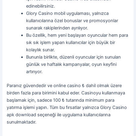
edinebilirsiniz.
Glory Casino mobil uygulaması, yalnızca
kullanıcılarına özel bonuslar ve promosyonlar
sunarak rakiplerinden ayrılıyor.
Bu özellik, hem yeni başlayan oyuncular hem para
sık sık işlem yapan kullanıcılar için büyük bir
kolaylık sunar.
Bununla birlikte, düzenli oyuncular için sunulan
günlük ve haftalık kampanyalar, oyun keyfini
artırıyor.
Paranız güvendedir ve online casino ₺ dahil olmak üzere
birden fazla para birimini kabul eder. Casinoyu kullanmaya
başlamak için, sadece 100 ₺ tutarında minimum para
yatırma işlemi yapın. Tüm bu fırsatlar yalnızca Glory Casino
apk download seçeneği ile uygulama kullanıcılarına
sunulmaktadır.