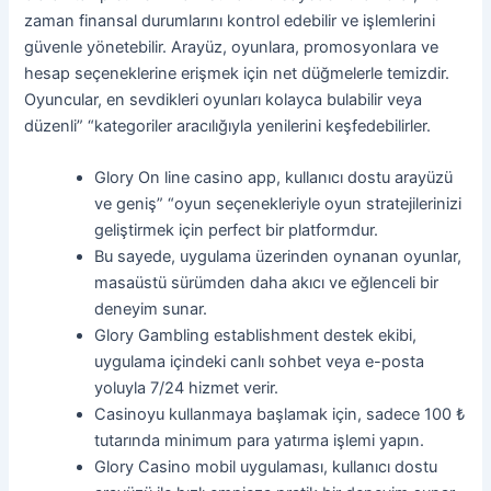
zaman finansal durumlarını kontrol edebilir ve işlemlerini
güvenle yönetebilir. Arayüz, oyunlara, promosyonlara ve
hesap seçeneklerine erişmek için net düğmelerle temizdir.
Oyuncular, en sevdikleri oyunları kolayca bulabilir veya
düzenli” “kategoriler aracılığıyla yenilerini keşfedebilirler.
Glory On line casino app, kullanıcı dostu arayüzü
ve geniş” “oyun seçenekleriyle oyun stratejilerinizi
geliştirmek için perfect bir platformdur.
Bu sayede, uygulama üzerinden oynanan oyunlar,
masaüstü sürümden daha akıcı ve eğlenceli bir
deneyim sunar.
Glory Gambling establishment destek ekibi,
uygulama içindeki canlı sohbet veya e-posta
yoluyla 7/24 hizmet verir.
Casinoyu kullanmaya başlamak için, sadece 100 ₺
tutarında minimum para yatırma işlemi yapın.
Glory Casino mobil uygulaması, kullanıcı dostu