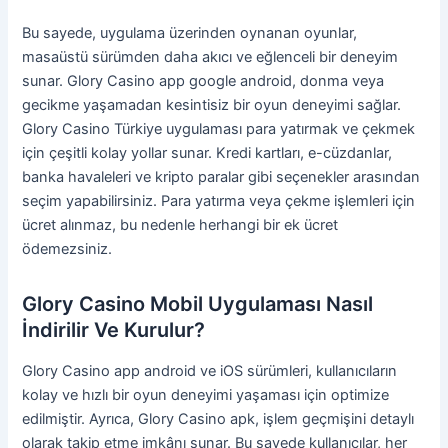
Bu sayede, uygulama üzerinden oynanan oyunlar,
masaüstü sürümden daha akıcı ve eğlenceli bir deneyim
sunar. Glory Casino app google android, donma veya
gecikme yaşamadan kesintisiz bir oyun deneyimi sağlar.
Glory Casino Türkiye uygulaması para yatırmak ve çekmek
için çeşitli kolay yollar sunar. Kredi kartları, e-cüzdanlar,
banka havaleleri ve kripto paralar gibi seçenekler arasından
seçim yapabilirsiniz. Para yatırma veya çekme işlemleri için
ücret alınmaz, bu nedenle herhangi bir ek ücret
ödemezsiniz.
Glory Casino Mobil Uygulaması Nasıl
İndirilir Ve Kurulur?
Glory Casino app android ve iOS sürümleri, kullanıcıların
kolay ve hızlı bir oyun deneyimi yaşaması için optimize
edilmiştir. Ayrıca, Glory Casino apk, işlem geçmişini detaylı
olarak takip etme imkânı sunar. Bu sayede kullanıcılar, her