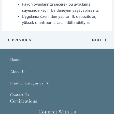
Favori oyunlarınızı seçerek bu uygulama
sayesinde keyifli bir deneyim yaşayabilirsiniz.
Uygulama üzerinden yapılan ilk depozitolar,
yüksek oranlı bonuslarla ödüllendiriliyor.
PREVIOUS
NEXT
Home
About Us
Product Categories
Contact Us
Certifications
Connect With Us