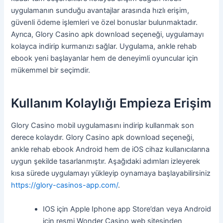
uygulamanın sunduğu avantajlar arasında hızlı erişim,
güvenli ödeme işlemleri ve özel bonuslar bulunmaktadır.
Ayrıca, Glory Casino apk download seçeneği, uygulamayı
kolayca indirip kurmanızı sağlar. Uygulama, ankle rehab
ebook yeni başlayanlar hem de deneyimli oyuncular için
mükemmel bir seçimdir.
Kullanım Kolaylığı Empieza Erişim
Glory Casino mobil uygulamasını indirip kullanmak son
derece kolaydır. Glory Casino apk download seçeneği,
ankle rehab ebook Android hem de iOS cihaz kullanıcılarına
uygun şekilde tasarlanmıştır. Aşağıdaki adımları izleyerek
kısa sürede uygulamayı yükleyip oynamaya başlayabilirsiniz
https://glory-casinos-app.com/
.
IOS için Apple Iphone app Store’dan veya Android
için resmi Wonder Casino web sitesinden