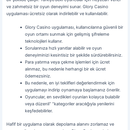
ve zahmetsiz bir oyun deneyimi sunar. Glory Casino
uygulaması ücretsiz olarak indirilebilir ve kullanılabilir.
Glory Casino uygulaması, kullanıcılarına güvenli bir
oyun ortamı sunmak için gelişmiş şifreleme
teknolojileri kullanır.
Sorularınıza hızlı yanıtlar alabilir ve oyun
deneyiminizi kesintisiz bir şekilde sürdürebilirsiniz.
Para yatırma veya çekme işlemleri için ücret
alınmaz, bu nedenle herhangi bir ek ücret
ödemezsiniz.
Bu nedenle, en iyi teklifleri değerlendirmek için
uygulamayı indirip oynamaya başlamanız önerilir.
Oyuncular, en sevdikleri oyunları kolayca bulabilir
veya düzenli” “kategoriler aracılığıyla yenilerini
keşfedebilirler.
Hafif bir uygulama olarak depolama alanını zorlamaz ve